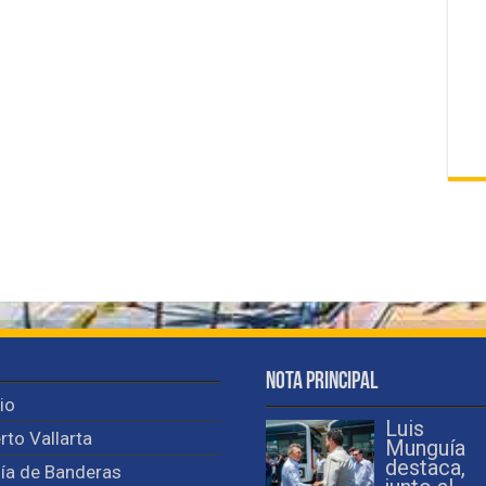
Nota Principal
cio
Luis
rto Vallarta
Munguía
destaca,
ía de Banderas