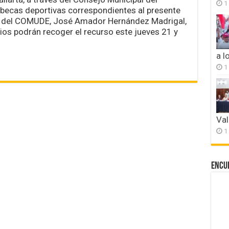
becas
1
becas deportivas correspondientes al presente
a
deportistas
or del COMUDE, José Amador Hernández Madrigal,
destacados
rios podrán recoger el recurso este jueves 21 y
a l
1
Val
1
Encu