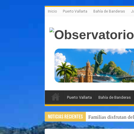
Inicio
Puerto Vallarta
Bahía de Banderas
J
Puerto Vallarta
Bahía de Banderas
Noticias Recientes
Familias disfrutan de