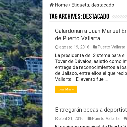
Home
/
Etiqueta:
destacado
Tag Archives:
destacado
Galardonan a Juan Manuel E
de Puerto Vallarta
agosto 19, 2016
Puerto Vallarta
La presidenta del Sistema para el 
Tovar de Dávalos, asistió como in
entrega de reconocimientos a los
de Jalisco, entre ellos el que re
Vallarta. El evento fue …
Leer Mas »
Entregarán becas a deportis
abril 21, 2016
Puerto Vallarta
El gobierno municipal de Puerto Va