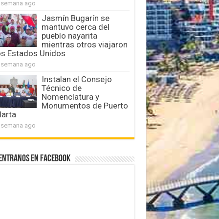
 semana ago
Jasmín Bugarín se
mantuvo cerca del
pueblo nayarita
mientras otros viajaron
os Estados Unidos
 semana ago
Instalan el Consejo
Técnico de
Nomenclatura y
Monumentos de Puerto
larta
 semana ago
entranos en Facebook