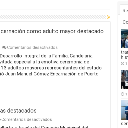
Re
C
ncarnación como adulto mayor destacado
en
Comentarios desactivados
tra
Galardonan
Desarrollo Integral de la Familia, Candelaria
his
a
vitada especial a la emotiva ceremonia de
Juan
1
Manuel
 13 adultos mayores representantes del estado
Encarnación
cibió Juan Manuel Gómez Encarnación de Puerto
como
adulto
mayor
destacado
1
de
Puerto
Vallarta
tas destacados
en
Comentarios desactivados
se
Entregarán
llarta, a través del Consejo Municipal del