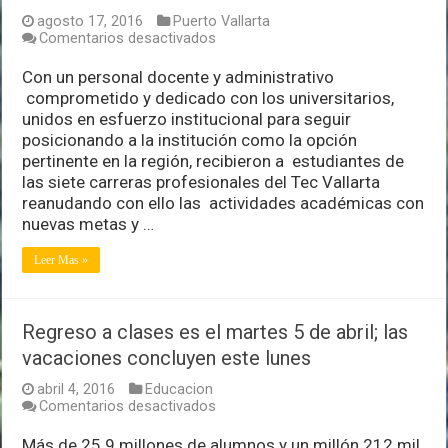
agosto 17, 2016
Puerto Vallarta
en
Comentarios desactivados
Regresan
estudiantes
Con un personal docente y administrativo
a
comprometido y dedicado con los universitarios,
clases
unidos en esfuerzo institucional para seguir
en
posicionando a la institución como la opción
el
Tec
pertinente en la región, recibieron a estudiantes de
Vallarta
las siete carreras profesionales del Tec Vallarta
reanudando con ello las actividades académicas con
nuevas metas y …
Leer Mas »
Regreso a clases es el martes 5 de abril; las
vacaciones concluyen este lunes
abril 4, 2016
Educacion
en
Comentarios desactivados
Regreso
a
Más de 25.9 millones de alumnos y un millón 212 mil