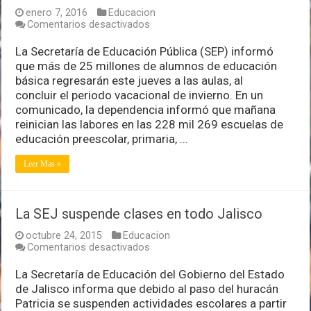
enero 7, 2016
Educacion
en
Comentarios desactivados
Más
de
La Secretaría de Educación Pública (SEP) informó
25
que más de 25 millones de alumnos de educación
millones
básica regresarán este jueves a las aulas, al
de
concluir el periodo vacacional de invierno. En un
alumnos
regresarán
comunicado, la dependencia informó que mañana
a
reinician las labores en las 228 mil 269 escuelas de
clases
educación preescolar, primaria, …
Leer Mas »
La SEJ suspende clases en todo Jalisco
octubre 24, 2015
Educacion
en
Comentarios desactivados
La
SEJ
La Secretaría de Educación del Gobierno del Estado
suspende
de Jalisco informa que debido al paso del huracán
clases
Patricia se suspenden actividades escolares a partir
en