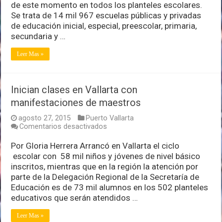
de este momento en todos los planteles escolares.
todo
Jalisco
Se trata de 14 mil 967 escuelas públicas y privadas
de educación inicial, especial, preescolar, primaria,
secundaria y …
Leer Mas »
Inician clases en Vallarta con
manifestaciones de maestros
agosto 27, 2015
Puerto Vallarta
en
Comentarios desactivados
Inician
clases
Por Gloria Herrera Arrancó en Vallarta el ciclo
en
escolar con 58 mil niños y jóvenes de nivel básico
Vallarta
inscritos, mientras que en la región la atención por
con
parte de la Delegación Regional de la Secretaría de
manifestaciones
de
Educación es de 73 mil alumnos en los 502 planteles
maestros
educativos que serán atendidos …
Leer Mas »