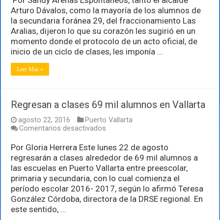
las
Arturo Dávalos, como la mayoría de los alumnos de
vacaciones,
la secundaria foránea 29, del fraccionamiento Las
ahora
Aralias, dijeron lo que su corazón les sugirió en un
hay
que
momento donde el protocolo de un acto oficial, de
estudiar”:
inicio de un ciclo de clases, les imponía …
Arturo
Dávalos
Leer Mas »
Regresan a clases 69 mil alumnos en Vallarta
agosto 22, 2016
Puerto Vallarta
en
Comentarios desactivados
Regresan
a
Por Gloria Herrera Este lunes 22 de agosto
clases
regresarán a clases alrededor de 69 mil alumnos a
69
las escuelas en Puerto Vallarta entre preescolar,
mil
primaria y secundaria, con lo cual comienza el
alumnos
en
período escolar 2016- 2017, según lo afirmó Teresa
Vallarta
González Córdoba, directora de la DRSE regional. En
este sentido, …