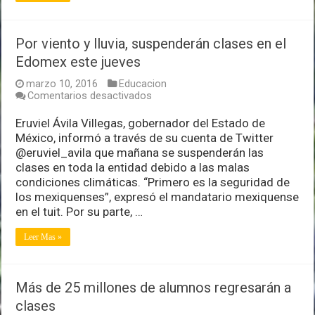
Por viento y lluvia, suspenderán clases en el
Edomex este jueves
marzo 10, 2016
Educacion
en
Comentarios desactivados
Por
viento
Eruviel Ávila Villegas, gobernador del Estado de
y
México, informó a través de su cuenta de Twitter
lluvia,
@eruviel_avila que mañana se suspenderán las
suspenderán
clases en toda la entidad debido a las malas
clases
en
condiciones climáticas. “Primero es la seguridad de
el
los mexiquenses”, expresó el mandatario mexiquense
Edomex
en el tuit. Por su parte, …
este
jueves
Leer Mas »
Más de 25 millones de alumnos regresarán a
clases