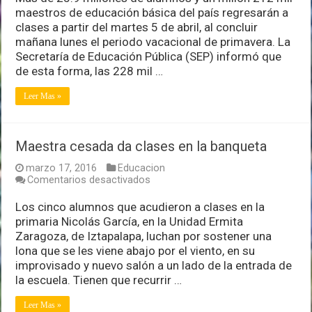
clases
maestros de educación básica del país regresarán a
es
clases a partir del martes 5 de abril, al concluir
el
mañana lunes el periodo vacacional de primavera. La
martes
5
Secretaría de Educación Pública (SEP) informó que
de
de esta forma, las 228 mil …
abril;
las
Leer Mas »
vacaciones
concluyen
este
lunes
Maestra cesada da clases en la banqueta
marzo 17, 2016
Educacion
en
Comentarios desactivados
Maestra
cesada
Los cinco alumnos que acudieron a clases en la
da
primaria Nicolás García, en la Unidad Ermita
clases
Zaragoza, de Iztapalapa, luchan por sostener una
en
lona que se les viene abajo por el viento, en su
la
banqueta
improvisado y nuevo salón a un lado de la entrada de
la escuela. Tienen que recurrir …
Leer Mas »