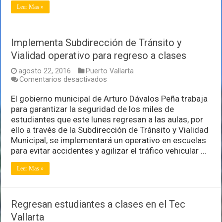
Leer Mas »
Implementa Subdirección de Tránsito y
Vialidad operativo para regreso a clases
agosto 22, 2016
Puerto Vallarta
en
Comentarios desactivados
Implementa
Subdirección
El gobierno municipal de Arturo Dávalos Peña trabaja
de
para garantizar la seguridad de los miles de
Tránsito
estudiantes que este lunes regresan a las aulas, por
y
ello a través de la Subdirección de Tránsito y Vialidad
Vialidad
operativo
Municipal, se implementará un operativo en escuelas
para
para evitar accidentes y agilizar el tráfico vehicular …
regreso
a
Leer Mas »
clases
Regresan estudiantes a clases en el Tec
Vallarta