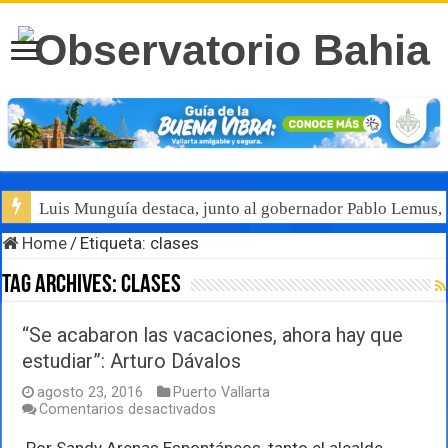
Luis Munguía destaca, junto al gobernador Pablo Lemus, l
Home
/
Etiqueta:
clases
Tag Archives:
clases
“Se acabaron las vacaciones, ahora hay que
estudiar”: Arturo Dávalos
agosto 23, 2016
Puerto Vallarta
en
Comentarios desactivados
“Se
acabaron
Por Sandy Arenas Espontáneos, tanto el alcalde