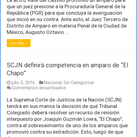
Castillo
que un juez presione a la Procuraduría General de la
se
República (PGR) para que concluya la averiguación
ampara
que inició en su contra. Ante esto, el Juez Tercero de
para
que
Distrito de Amparo en materia Penal de la Ciudad de
PGR
México, Augusto Octavio …
cierre
investigación
Leer Mas »
en
su
contra
SCJN definirá competencia en amparo de “El
Chapo”
julio 5, 2016
Nacional
,
Sin Categorizar
en
Comentarios desactivados
SCJN
definirá
La Suprema Corte de Justicia de la Nación (SCJN)
competencia
tendrá en sus manos la decisión de qué Tribunal
en
Colegiado deberá resolver un recurso de revisión
amparo
interpuesto por Joaquín Guzmán Loera, “El Chapo”,
de
“El
contra el sobreseimiento de uno de los amparos que
Chapo”
promovió contra su extradición. Esto, luego de que