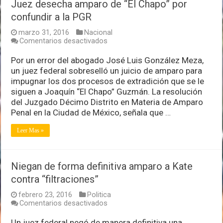
Juez desecha amparo de “El Chapo” por
confundir a la PGR
marzo 31, 2016
Nacional
en
Comentarios desactivados
Juez
desecha
Por un error del abogado José Luis González Meza,
amparo
un juez federal sobreselló un juicio de amparo para
de
impugnar los dos procesos de extradición que se le
“El
siguen a Joaquín “El Chapo” Guzmán. La resolución
Chapo”
por
del Juzgado Décimo Distrito en Materia de Amparo
confundir
Penal en la Ciudad de México, señala que …
a
la
Leer Mas »
PGR
Niegan de forma definitiva amparo a Kate
contra “filtraciones”
febrero 23, 2016
Politica
en
Comentarios desactivados
Niegan
de
Un juez federal negó de manera definitiva una