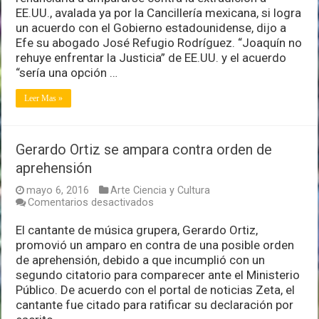
a
EE.UU., avalada ya por la Cancillería mexicana, si logra
amparo
un acuerdo con el Gobierno estadounidense, dijo a
contra
extradición
Efe su abogado José Refugio Rodríguez. “Joaquín no
si
rehuye enfrentar la Justicia” de EE.UU. y el acuerdo
pacta
“sería una opción …
con
EE.UU
Leer Mas »
Gerardo Ortiz se ampara contra orden de
aprehensión
mayo 6, 2016
Arte Ciencia y Cultura
en
Comentarios desactivados
Gerardo
Ortiz
El cantante de música grupera, Gerardo Ortiz,
se
promovió un amparo en contra de una posible orden
ampara
de aprehensión, debido a que incumplió con un
contra
segundo citatorio para comparecer ante el Ministerio
orden
de
Público. De acuerdo con el portal de noticias Zeta, el
aprehensión
cantante fue citado para ratificar su declaración por