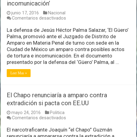
incomunicación’
junio 17, 2016
Nacional
en
Comentarios desactivados
‘El
Güero’
La defensa de Jesús Héctor Palma Salazar, ‘El Güero’
Palma
Palma, promovió ante el Juzgado de Distrito de
se
Amparo en Materia Penal de turno con sede en la
ampara
Ciudad de México un amparo contra posibles actos
contra
‘tortura
de tortura e incomunicación. En el documento
e
presentado por la defensa del ‘Güero’ Palma, al …
incomunicación’
Leer Mas »
El Chapo renunciaría a amparo contra
extradición si pacta con EE.UU
mayo 24, 2016
Politica
en
Comentarios desactivados
El
Chapo
El narcotraficante Joaquín “el Chapo” Guzmán
renunciaría
renunciaría a ampararse contra la extradición a