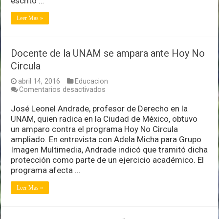
escrito …
Leer Mas »
Docente de la UNAM se ampara ante Hoy No
Circula
abril 14, 2016
Educacion
en
Comentarios desactivados
Docente
de
José Leonel Andrade, profesor de Derecho en la
la
UNAM, quien radica en la Ciudad de México, obtuvo
UNAM
un amparo contra el programa Hoy No Circula
se
ampliado. En entrevista con Adela Micha para Grupo
ampara
ante
Imagen Multimedia, Andrade indicó que tramitó dicha
Hoy
protección como parte de un ejercicio académico. El
No
programa afecta …
Circula
Leer Mas »