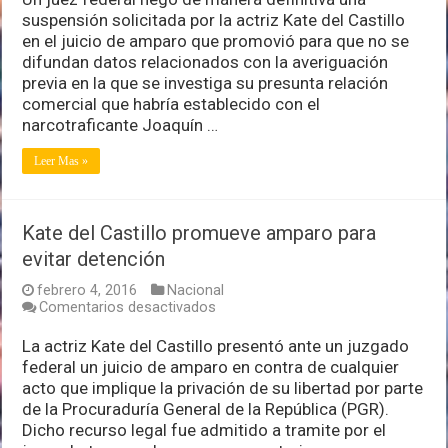
forma
suspensión solicitada por la actriz Kate del Castillo
definitiva
en el juicio de amparo que promovió para que no se
amparo
difundan datos relacionados con la averiguación
a
Kate
previa en la que se investiga su presunta relación
contra
comercial que habría establecido con el
“filtraciones”
narcotraficante Joaquín …
Leer Mas »
Kate del Castillo promueve amparo para
evitar detención
febrero 4, 2016
Nacional
en
Comentarios desactivados
Kate
del
La actriz Kate del Castillo presentó ante un juzgado
Castillo
federal un juicio de amparo en contra de cualquier
promueve
acto que implique la privación de su libertad por parte
amparo
de la Procuraduría General de la República (PGR).
para
evitar
Dicho recurso legal fue admitido a tramite por el
detención