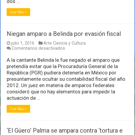
dos …
Leer Mas »
Niegan amparo a Belinda por evasión fiscal
julio 1, 2016
Arte Ciencia y Cultura
en
Comentarios desactivados
Niegan
amparo
A la cantante Belinda le fue negado el amparo que
a
pretendía evitar que la Procuraduría General de la
Belinda
República (PGR) pudiera detenerla en México por
por
presuntamente ocultar su contabilidad fiscal del año
evasión
fiscal
2012. Un juez en materia de amparos federales
consideró que no hay elementos para impedir la
actuación de …
Leer Mas »
‘El Güero’ Palma se ampara contra ‘tortura e