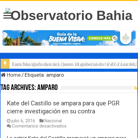
Familias disfrutan del Paseo Dominical en la 41 Zona Mili
Luis Munguía destaca, junto al gobernador Pablo Lemus, l
Home
/
Etiqueta:
amparo
Tag Archives:
amparo
Kate del Castillo se ampara para que PGR
cierre investigación en su contra
julio 6, 2016
Nacional
en
Comentarios desactivados
Kate
del
La actriz Kate del Castillo promovió un amparo para