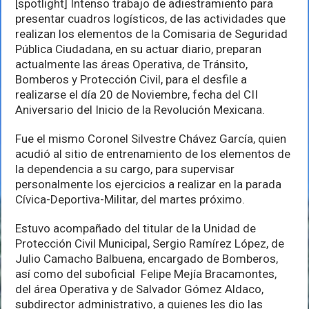
de
[spotlight] Intenso trabajo de adiestramiento para
SPM
presentar cuadros logísticos, de las actividades que
se
realizan los elementos de la Comisaria de Seguridad
preparan
Pública Ciudadana, en su actuar diario, preparan
para
desfile
actualmente las áreas Operativa, de Tránsito,
revolucionario
Bomberos y Protección Civil, para el desfile a
realizarse el día 20 de Noviembre, fecha del CII
Aniversario del Inicio de la Revolución Mexicana.
Fue el mismo Coronel Silvestre Chávez García, quien
acudió al sitio de entrenamiento de los elementos de
la dependencia a su cargo, para supervisar
personalmente los ejercicios a realizar en la parada
Cívica-Deportiva-Militar, del martes próximo.
Estuvo acompañado del titular de la Unidad de
Protección Civil Municipal, Sergio Ramírez López, de
Julio Camacho Balbuena, encargado de Bomberos,
así como del suboficial Felipe Mejía Bracamontes,
del área Operativa y de Salvador Gómez Aldaco,
subdirector administrativo, a quienes les dio las