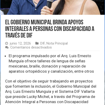
El Gobierno Municipal brinda apoyos
integrales a personas con discapacidad a
través de DIF
junio 12, 2026
DIF
,
Nota Principal
en
Comentarios desactivados
El
Gobierno
El programa impulsado por el Arq. Luis Ernesto
Municipal
Munguía ofrece talleres de lengua de señas
brinda
mexicanas, braille, donación y reparación de
apoyos
aparatos ortopédicos y canalización, entre otros
integrales
a
personas
Con el objetivo de seguir trabajando en proyectos
con
que fomenten la inclusión, el Gobierno Municipal del
discapacidad
Arq. Luis Ernesto Munguía y el Sistema DIF Vallarta
a
través
que preside Lucky Michel, a través del Programa de
de
Atención Integral a Personas con Discapacidad
DIF