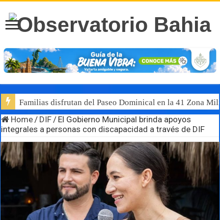
Familias disfrutan del Paseo Dominical en la 41 Zona Mili
Luis Munguía destaca, junto al gobernador Pablo Lemus, l
Home
/
DIF
/
El Gobierno Municipal brinda apoyos
integrales a personas con discapacidad a través de DIF