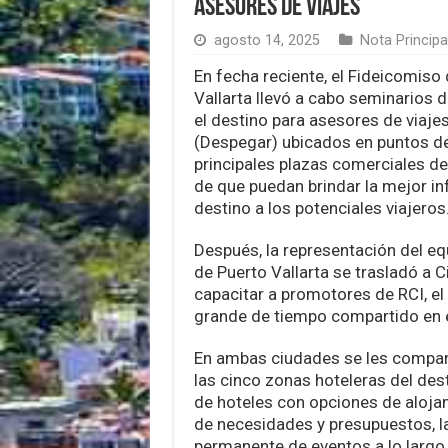
asesores de viajes
agosto 14, 2025
Nota Principa
En fecha reciente, el Fideicomiso
Vallarta llevó a cabo seminarios 
el destino para asesores de viaje
(Despegar) ubicados en puntos de
principales plazas comerciales de
de que puedan brindar la mejor in
destino a los potenciales viajeros
Después, la representación del e
de Puerto Vallarta se trasladó a 
capacitar a promotores de RCI, e
grande de tiempo compartido en 
En ambas ciudades se les compar
las cinco zonas hoteleras del dest
de hoteles con opciones de aloja
de necesidades y presupuestos, la
permanente de eventos a lo largo 