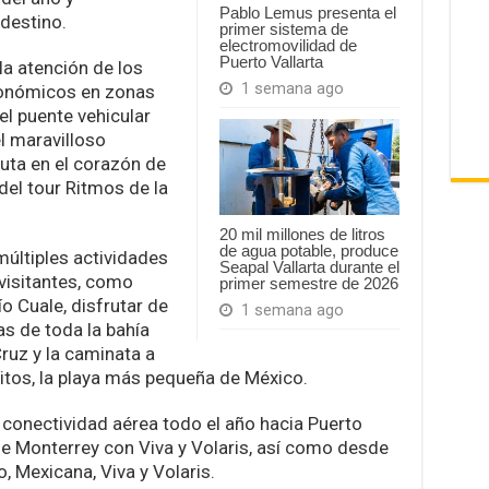
Pablo Lemus presenta el
 destino.
primer sistema de
electromovilidad de
Puerto Vallarta
a atención de los
1 semana ago
ronómicos en zonas
el puente vehicular
l maravilloso
uta en el corazón de
el tour Ritmos de la
20 mil millones de litros
de agua potable, produce
últiples actividades
Seapal Vallarta durante el
 visitantes, como
primer semestre de 2026
ío Cuale, disfrutar de
1 semana ago
s de toda la bahía
ruz y la caminata a
itos, la playa más pequeña de México.
 conectividad aérea todo el año hacia Puerto
de Monterrey con Viva y Volaris, así como desde
 Mexicana, Viva y Volaris.