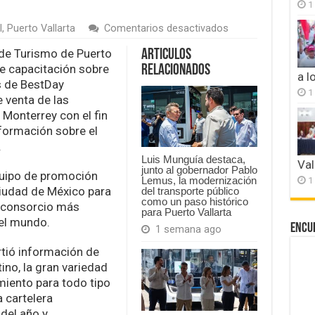
1
en
l
,
Puerto Vallarta
Comentarios desactivados
El
destino
 de Turismo de Puerto
Articulos
impartió
de capacitación sobre
Relacionados
seminarios
a l
s de BestDay
informativos
1
 venta de las
a
promotores
 Monterrey con el fin
y
formación sobre el
asesores
.
de
viajes
Luis Munguía destaca,
Val
junto al gobernador Pablo
quipo de promoción
1
Lemus, la modernización
Ciudad de México para
del transporte público
como un paso histórico
l consorcio más
para Puerto Vallarta
el mundo.
Encu
1 semana ago
tió información de
ino, la gran variedad
miento para todo tipo
 cartelera
del año y