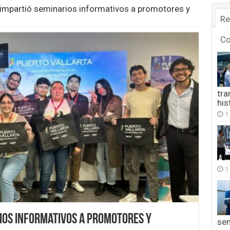
 impartió seminarios informativos a promotores y
Re
C
tra
his
1
1
rios informativos a promotores y
se