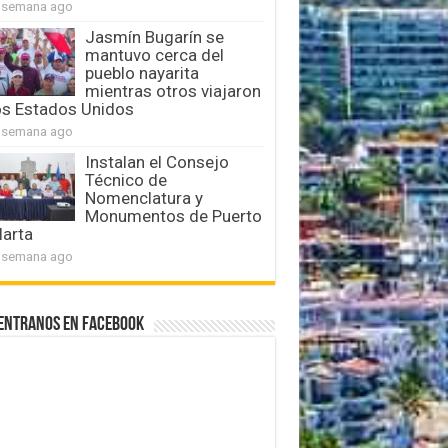
 semana ago
Jasmín Bugarín se
mantuvo cerca del
pueblo nayarita
mientras otros viajaron
os Estados Unidos
 semana ago
Instalan el Consejo
Técnico de
Nomenclatura y
Monumentos de Puerto
larta
 semana ago
entranos en Facebook