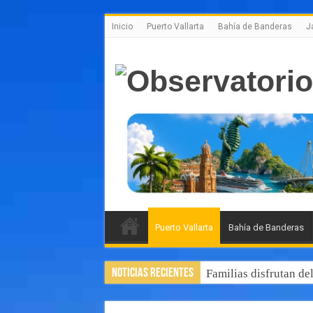
Inicio
Puerto Vallarta
Bahía de Banderas
J
Puerto Vallarta
Bahía de Banderas
Noticias Recientes
Familias disfrutan de