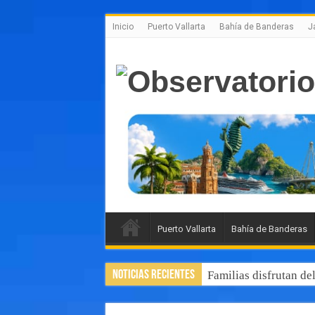
Inicio
Puerto Vallarta
Bahía de Banderas
J
Puerto Vallarta
Bahía de Banderas
Noticias Recientes
Familias disfrutan de