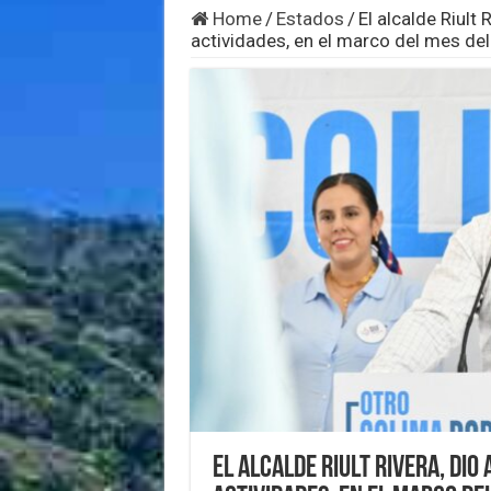
Home
/
Estados
/
El alcalde Riult 
actividades, en el marco del mes de
El alcalde Riult Rivera, dio