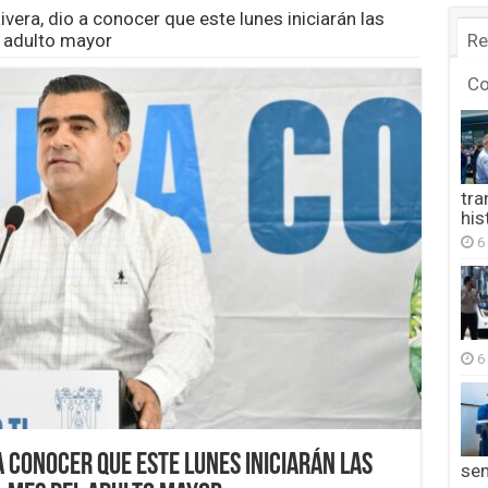
Rivera, dio a conocer que este lunes iniciarán las
l adulto mayor
Re
C
tra
his
6
6
 a conocer que este lunes iniciarán las
se