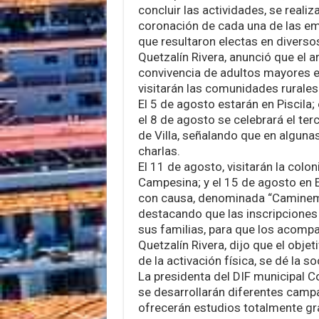
concluir las actividades, se reali
coronación de cada una de las e
que resultaron electas en diverso
Quetzalín Rivera, anunció que el 
convivencia de adultos mayores en
visitarán las comunidades rurales
El 5 de agosto estarán en Piscila;
el 8 de agosto se celebrará el ter
de Villa, señalando que en alguna
charlas.
El 11 de agosto, visitarán la colon
Campesina; y el 15 de agosto en E
con causa, denominada “Caminemos
destacando que las inscripciones
sus familias, para que los acompañ
Quetzalín Rivera, dijo que el obj
de la activación física, se dé la s
La presidenta del DIF municipal Co
se desarrollarán diferentes camp
ofrecerán estudios totalmente grat