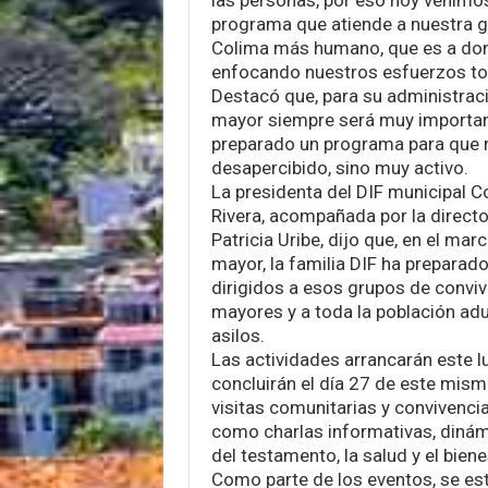
programa que atiende a nuestra ge
Colima más humano, que es a d
enfocando nuestros esfuerzos tod
Destacó que, para su administraci
mayor siempre será muy importan
preparado un programa para que 
desapercibido, sino muy activo.
La presidenta del DIF municipal C
Rivera, acompañada por la director
Patricia Uribe, dijo que, en el mar
mayor, la familia DIF ha preparad
dirigidos a esos grupos de conviv
mayores y a toda la población adu
asilos.
Las actividades arrancarán este l
concluirán el día 27 de este mism
visitas comunitarias y convivenci
como charlas informativas, dinámi
del testamento, la salud y el bien
Como parte de los eventos, se es