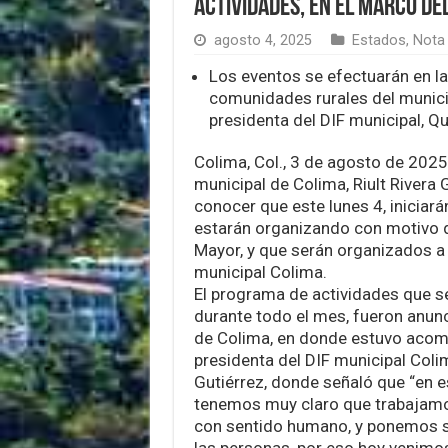
actividades, en el marco de
agosto 4, 2025
Estados
,
Nota 
Los eventos se efectuarán en la 
comunidades rurales del municip
presidenta del DIF municipal, Qu
Colima, Col., 3 de agosto de 2025.
municipal de Colima, Riult Rivera G
conocer que este lunes 4, iniciará
estarán organizando con motivo d
Mayor, y que serán organizados a 
municipal Colima.
El programa de actividades que s
durante todo el mes, fueron anunc
de Colima, en donde estuvo acom
presidenta del DIF municipal Coli
Gutiérrez, donde señaló que “en e
tenemos muy claro que trabajamo
con sentido humano, y ponemos s
las personas, por eso hoy venimos