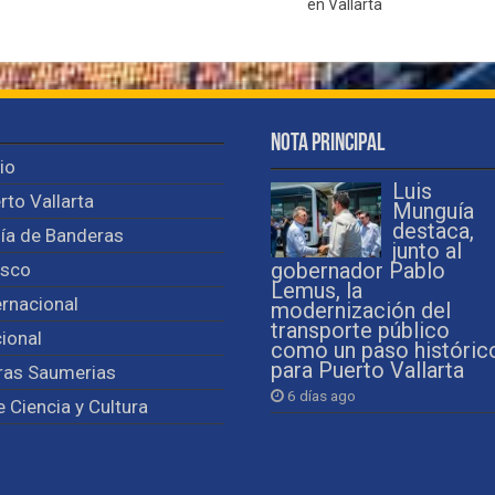
en Vallarta
Nota Principal
cio
Luis
rto Vallarta
Munguía
destaca,
ía de Banderas
junto al
isco
gobernador Pablo
Lemus, la
ernacional
modernización del
transporte público
ional
como un paso históric
para Puerto Vallarta
ras Saumerias
6 días ago
e Ciencia y Cultura