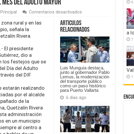
l mes del adulto mayor
6
en
Principal
Comentarios desactivados
El
alcalde
zona rural y en las
Articulos
Riult
io, señala la
Relacionados
Rivera,
a l
etzalín Rivera.
dio
7
a
conocer
- El presidente
que
utiérrez, dio a
este
n los festejos que se
lunes
el Día del Adulto
iniciarán
Luis Munguía destaca,
Val
junto al gobernador Pablo
las
través del DIF
1
Lemus, la modernización
actividades,
del transporte público
en
como un paso histórico
e estarán realizando
el
para Puerto Vallarta
marco
iadas por el alcalde
Encu
6 días ago
del
pañado de la
mes
ma, Quetzalín Rivera
del
adulto
sta administración
mayor
s en un municipio
iempre al centro a
 a hablar de un