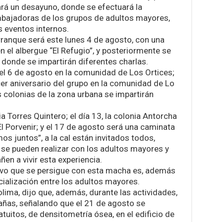
zará un desayuno, donde se efectuará la
mbajadoras de los grupos de adultos mayores,
s eventos internos.
arranque será este lunes 4 de agosto, con una
 el albergue “El Refugio”, y posteriormente se
 donde se impartirán diferentes charlas.
 el 6 de agosto en la comunidad de Los Ortices;
cer aniversario del grupo en la comunidad de Lo
s colonias de la zona urbana se impartirán
ia Torres Quintero; el día 13, la colonia Antorcha
l Porvenir; y el 17 de agosto será una caminata
 juntos”, a la cal están invitados todos,
 se pueden realizar con los adultos mayores y
en a vivir esta experiencia.
etivo que se persigue con esta macha es, además
ocialización entre los adultos mayores.
lima, dijo que, además, durante las actividades,
añas, señalando que el 21 de agosto se
uitos, de densitometría ósea, en el edificio de