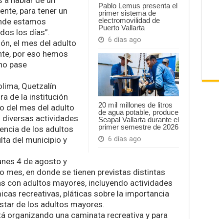
Pablo Lemus presenta el
nte, para tener un
primer sistema de
electromovilidad de
onde estamos
Puerto Vallarta
os los días”.
6 días ago
ón, el mes del adulto
te, por eso hemos
no pase
olima, Quetzalín
a de la institución
20 mil millones de litros
co del mes del adulto
de agua potable, produce
o diversas actividades
Seapal Vallarta durante el
primer semestre de 2026
encia de los adultos
lta del municipio y
6 días ago
unes 4 de agosto y
o mes, en donde se tienen previstas distintas
as con adultos mayores, incluyendo actividades
cas recreativas, pláticas sobre la importancia
estar de los adultos mayores.
tá organizando una caminata recreativa y para