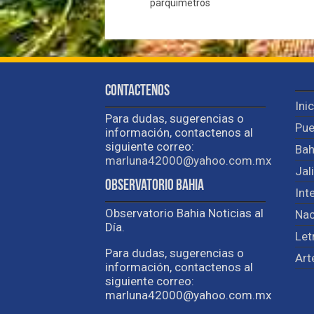
parquímetros
Contactenos
Ini
Para dudas, sugerencias o
Pue
información, contactenos al
siguiente correo:
Bah
marluna42000@yahoo.com.mx
Jal
Observatorio Bahia
Int
Observatorio Bahia Noticias al
Nac
Día.
Let
Para dudas, sugerencias o
Art
información, contactenos al
siguiente correo:
marluna42000@yahoo.com.mx