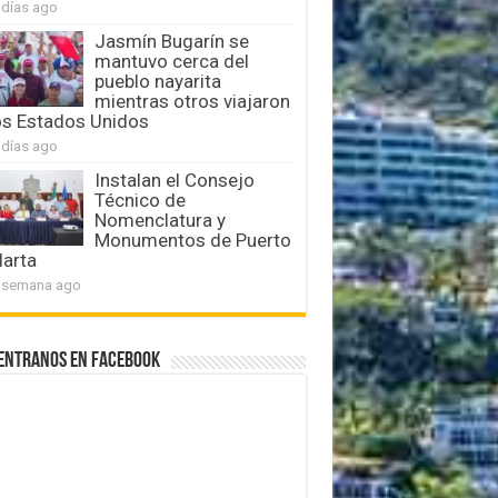
 días ago
Jasmín Bugarín se
mantuvo cerca del
pueblo nayarita
mientras otros viajaron
os Estados Unidos
 días ago
Instalan el Consejo
Técnico de
Nomenclatura y
Monumentos de Puerto
larta
 semana ago
entranos en Facebook