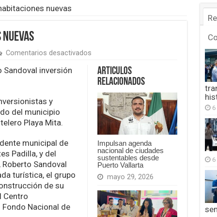
habitaciones nuevas
Re
s nuevas
C
en
Comentarios desactivados
Edificarán
450
o Sandoval inversión
Articulos
habitaciones
Relacionados
nuevas
tra
his
versionistas y
6
ldo del municipio
telero Playa Mita.
idente municipal de
Impulsan agenda
nacional de ciudades
s Padilla, y del
sustentables desde
6
, Roberto Sandoval
Puerto Vallarta
da turística, el grupo
mayo 29, 2026
construcción de su
l Centro
l Fondo Nacional de
se