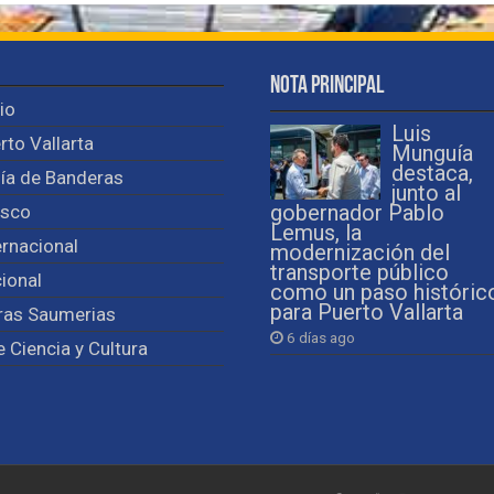
Nota Principal
cio
Luis
rto Vallarta
Munguía
destaca,
ía de Banderas
junto al
isco
gobernador Pablo
Lemus, la
ernacional
modernización del
transporte público
ional
como un paso históric
para Puerto Vallarta
ras Saumerias
6 días ago
e Ciencia y Cultura