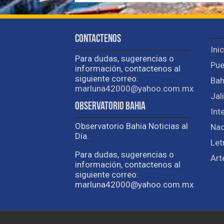
Contactenos
Ini
Para dudas, sugerencias o
Pue
información, contactenos al
siguiente correo:
Bah
marluna42000@yahoo.com.mx
Jal
Observatorio Bahia
Int
Observatorio Bahia Noticias al
Nac
Día.
Let
Para dudas, sugerencias o
Art
información, contactenos al
siguiente correo:
marluna42000@yahoo.com.mx