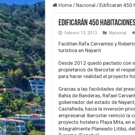
Home
/
Nacional
/
Edificarán 450 
Edificarán 450 habitacione
febrero 13, 2013
Nacional
Facilitan Rafa Cervantes y Robert
turística en Nayarit
Desde 2012 quedó pactado con in
propietarios de Iberostar el respa
para hacer realidad el proyecto ho
Gracias a las facilidades del pres
Bahía de Banderas, Rafael Cervante
gobernador del estado de Nayarit
Castañeda, hacia la inversión priva
empresarial Iberostar reinició la 
proyecto hotelero Playa Mita, en e
Integralmente Planeado Litibú, de