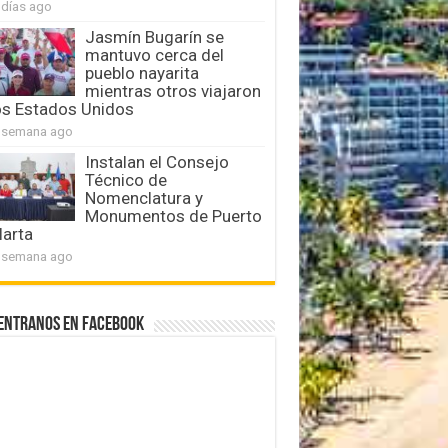
 días ago
Jasmín Bugarín se
mantuvo cerca del
pueblo nayarita
mientras otros viajaron
os Estados Unidos
 semana ago
Instalan el Consejo
Técnico de
Nomenclatura y
Monumentos de Puerto
larta
 semana ago
entranos en Facebook