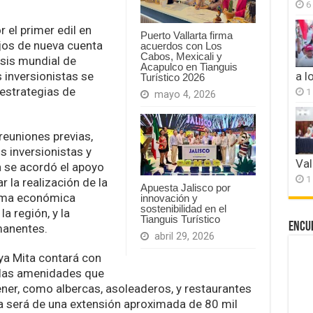
6
 el primer edil en
Puerto Vallarta firma
jos de nueva cuenta
acuerdos con Los
Cabos, Mexicali y
isis mundial de
Acapulco en Tianguis
 inversionistas se
a l
Turístico 2026
 estrategias de
1
mayo 4, 2026
reuniones previas,
s inversionistas y
Val
 se acordó el apoyo
1
r la realización de la
Apuesta Jalisco por
rama económica
innovación y
sostenibilidad en el
a región, y la
Tianguis Turístico
Encu
manentes.
abril 29, 2026
aya Mita contará con
 las amenidades que
ener, como albercas, asoleaderos, y restaurantes
da será de una extensión aproximada de 80 mil