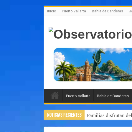
Inicio
Puerto Vallarta
Bahía de Banderas
J
Puerto Vallarta
Bahía de Banderas
Noticias Recientes
Familias disfrutan de