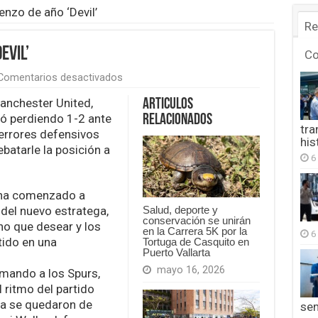
nzo de año ‘Devil’
Re
evil’
C
en
Comentarios desactivados
Doloroso
comienzo
anchester United,
Articulos
de
nó perdiendo 1-2 ante
Relacionados
año
tra
errores defensivos
‘Devil’
his
ebatarle la posición a
6
 ha comenzado a
 del nuevo estratega,
Salud, deporte y
conservación se unirán
o que desear y los
en la Carrera 5K por la
6
tido en una
Tortuga de Casquito en
Puerto Vallarta
mayo 16, 2026
mando a los Spurs,
 ritmo del partido
a se quedaron de
se