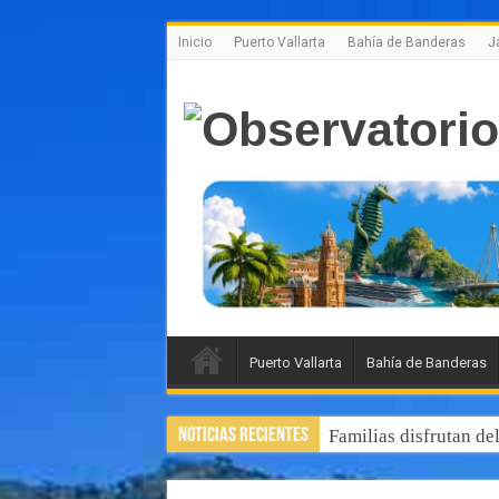
Inicio
Puerto Vallarta
Bahía de Banderas
J
Puerto Vallarta
Bahía de Banderas
Noticias Recientes
Familias disfrutan de