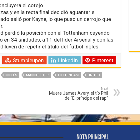
ncluyera el cotejo.
s y en la recta final decidió aguantar el
do salió por Kayne, lo que puso un cerrojo que
r.
d perdió la posición con el Tottenham cayendo
 en 34 unidades, a 11 del líder Arsenal y con las
luyen de repetir el título del futbol inglés.
Stumbleupon
LinkedIn
Pinterest
INGLÉS
MANCHESTER
TOTTENHAM
UNITED
Next
Muere James Avery, el tío Phil
de “El príncipe del rap”
Nota Principal