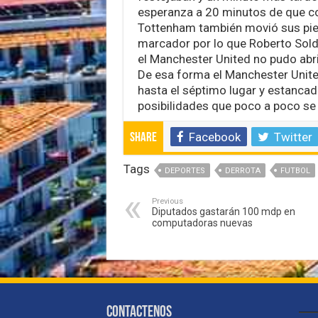
esperanza a 20 minutos de que co
Tottenham también movió sus pieza
marcador por lo que Roberto Solda
el Manchester United no pudo abri
De esa forma el Manchester Unite
hasta el séptimo lugar y estancado
posibilidades que poco a poco se di
Facebook
Twitter
Share
Tags
DEPORTES
DERROTA
FUTBOL
Previous
Diputados gastarán 100 mdp en
computadoras nuevas
Contactenos