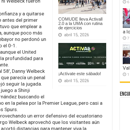
g ni Welbeck fueron
6
nfianza y a quitarse
COMUDE lleva Activall
e antes del primer
2.0 a la UMA con rutina
tuvo que emplear a
de ejercicios
a l
ta, aunque poco más
abril 15, 2026
7
debayor no perdonó un
 el 0-1.
 aunque el United
 la profundidad para
ante.
Val
l 58′, Danny Welbeck
¡Actívate este sábado!
1
o que parecía un penal
abril 15, 2026
jó seguir la jugada.
juego a Shinji
Encu
ernández buscando el
 en la pelea por la Premier League, pero casi a
os Spurs.
provechando un error defensivo del ecuatoriano
argo Welbeck aprovechó que los visitantes aún
acortó distancias para mantener viva la