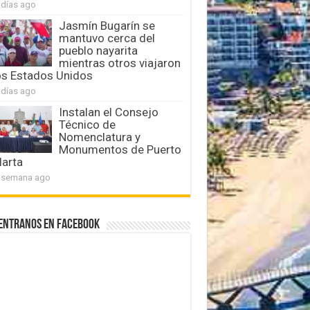
 días ago
Jasmín Bugarín se
mantuvo cerca del
pueblo nayarita
mientras otros viajaron
os Estados Unidos
 días ago
Instalan el Consejo
Técnico de
Nomenclatura y
Monumentos de Puerto
larta
 semana ago
entranos en Facebook