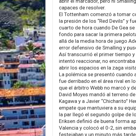
abrir el marcador, pero ni Smallin
capaces de resolver.
El Tottenham comenzó a tomar co
la presión de los “Red Devils” y fu
cuarto de hora cuando De Gea se 
fondo para sacar la primera pelo
allá de la media hora de juego A
error defensivo de Smalling y puso
Así transcurrió el primer tiempo y
intentó reaccionar, no encontraba
abrir los espacios en la zaga visit
La polémica se presentó cuando a
fue derribado en el área rival en l
que el árbitro Webb no marcó y de
David Moyes mandó al terreno de 
Kagawa y a Javier “Chicharito” H
empate que mantuviera a su equipo
la par llegó el segundo golpe de l
Eriksen definió de buena forma a
Valencia y colocó el 0-2, sin emb
festejaban y un minuto más tarde 