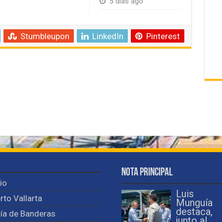
5 días ago
Stumbleupon
LinkedIn
Pinterest
Nota Principal
cio
Luis
rto Vallarta
Munguía
destaca,
ía de Banderas
junto al