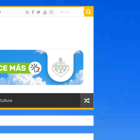
a
 Cultura