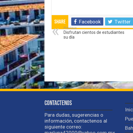
Facebook
Twitter
Share
Previous
Disfrutan cientos de estudiantes
su día
Contactenos
Ini
Para dudas, sugerencias o
Pue
información, contactenos al
siguiente correo:
Bah
marluna42000@yahoo.com.mx