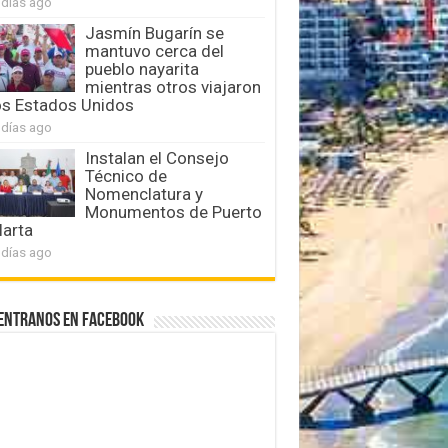
 días ago
Jasmín Bugarín se
mantuvo cerca del
pueblo nayarita
mientras otros viajaron
os Estados Unidos
 días ago
Instalan el Consejo
Técnico de
Nomenclatura y
Monumentos de Puerto
larta
 días ago
entranos en Facebook