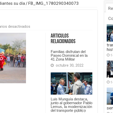
diantes su día
/
FB_IMG_1780290340073
Re
C
en
rios desactivados
FB_IMG_1780290340073
Articulos
Relacionados
tra
his
Familias disfrutan del
5
Paseo Dominical en la
41 Zona Militar
octubre 30, 2022
5
Luis Munguía destaca,
junto al gobernador Pablo
Lemus, la modernización
se
del transporte público