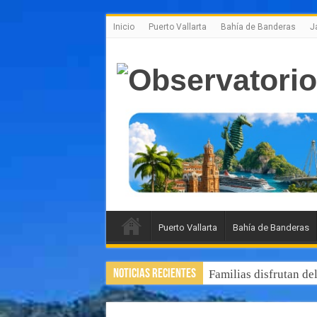
Inicio
Puerto Vallarta
Bahía de Banderas
J
Puerto Vallarta
Bahía de Banderas
Noticias Recientes
Familias disfrutan de