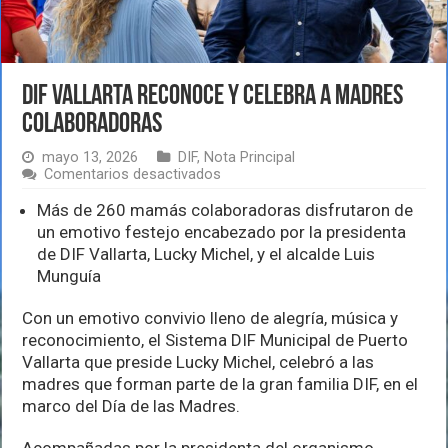
DIF Vallarta reconoce y celebra a madres
colaboradoras
mayo 13, 2026
DIF
,
Nota Principal
en
Comentarios desactivados
DIF
Vallarta
Más de 260 mamás colaboradoras disfrutaron de
reconoce
un emotivo festejo encabezado por la presidenta
y
de DIF Vallarta, Lucky Michel, y el alcalde Luis
celebra
Munguía
a
madres
colaboradoras
Con un emotivo convivio lleno de alegría, música y
reconocimiento, el Sistema DIF Municipal de Puerto
Vallarta que preside Lucky Michel, celebró a las
madres que forman parte de la gran familia DIF, en el
marco del Día de las Madres.