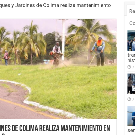
rques y Jardines de Colima realiza mantenimiento
Re
C
tra
his
7
7
ines de Colima realiza mantenimiento en
se