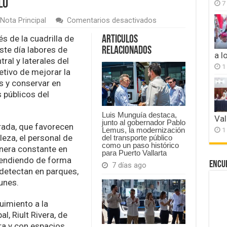
lo
7
en
Nota Principal
Comentarios desactivados
Cuadrilla
de
s de la cuadrilla de
Articulos
Parques
ste día labores de
Relacionados
y
a l
ral y laterales del
Jardines
1
jetivo de mejorar la
de
Colima
as y conservar en
realiza
 públicos del
mantenimiento
en
camellones
Luis Munguía destaca,
Val
junto al gobernador Pablo
del
orada, que favorecen
1
Lemus, la modernización
Tercer
leza, el personal de
del transporte público
Anillo
como un paso histórico
nera constante en
para Puerto Vallarta
atendiendo de forma
Encu
7 días ago
detectan en parques,
unes.
uimiento a la
l, Riult Rivera, de
ra y con espacios