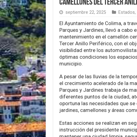
camellones del Tercer Anil
septiembre 22, 2025
Estados
,
El Ayuntamiento de Colima, a travé
Parques y Jardines, llevó a cabo e
mantenimiento en el camellón cent
Tercer Anillo Periférico, con el ob
visibilidad entre los automovilist
óptimas condiciones los espacios
municipio.
A pesar de las lluvias de la temp
el crecimiento acelerado de la ma
Parques y Jardines trabaja de ma
diferentes puntos de la ciudad, 
oportuna las necesidades que se 
jardines, camellones y áreas com
Estas acciones se realizan en seg
instrucción del presidente municipa
mantener una ciudad limpia, segu