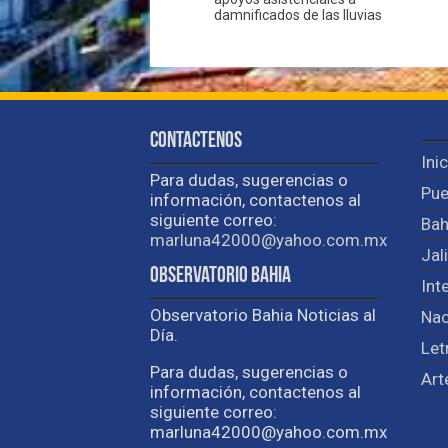
damnificados de las lluvias
Contactenos
Ini
Para dudas, sugerencias o
Pue
información, contactenos al
siguiente correo:
Bah
marluna42000@yahoo.com.mx
Jal
Observatorio Bahia
Int
Observatorio Bahia Noticias al
Nac
Día.
Let
Para dudas, sugerencias o
Art
información, contactenos al
siguiente correo:
marluna42000@yahoo.com.mx