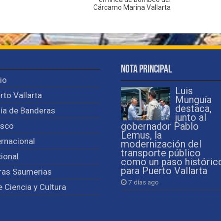
Cárcamo Marina Vallarta
Nota Principal
cio
Luis
rto Vallarta
Munguía
destaca,
ía de Banderas
junto al
isco
gobernador Pablo
Lemus, la
ernacional
modernización del
transporte público
ional
como un paso históric
para Puerto Vallarta
ras Saumerias
7 días ago
e Ciencia y Cultura