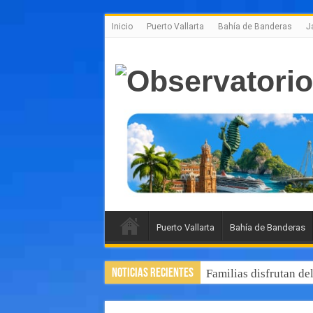
Inicio
Puerto Vallarta
Bahía de Banderas
J
Puerto Vallarta
Bahía de Banderas
Noticias Recientes
Familias disfrutan de