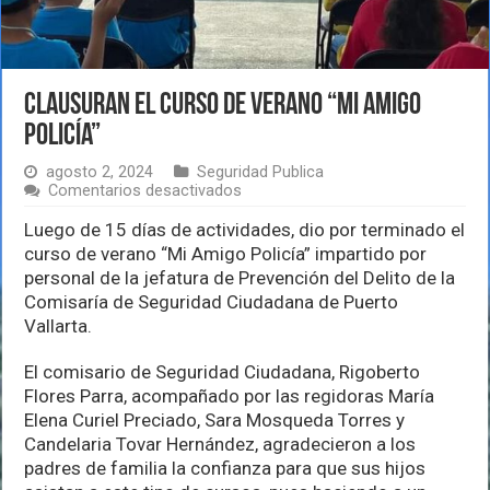
Clausuran el curso de verano “Mi Amigo
Policía”
agosto 2, 2024
Seguridad Publica
en
Comentarios desactivados
Clausuran
el
Luego de 15 días de actividades, dio por terminado el
curso
curso de verano “Mi Amigo Policía” impartido por
de
personal de la jefatura de Prevención del Delito de la
verano
Comisaría de Seguridad Ciudadana de Puerto
“Mi
Amigo
Vallarta.
Policía”
El comisario de Seguridad Ciudadana, Rigoberto
Flores Parra, acompañado por las regidoras María
Elena Curiel Preciado, Sara Mosqueda Torres y
Candelaria Tovar Hernández, agradecieron a los
padres de familia la confianza para que sus hijos