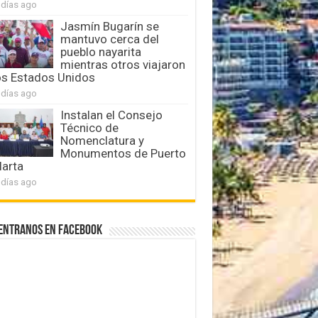
 días ago
Jasmín Bugarín se
mantuvo cerca del
pueblo nayarita
mientras otros viajaron
os Estados Unidos
 días ago
Instalan el Consejo
Técnico de
Nomenclatura y
Monumentos de Puerto
larta
 días ago
entranos en Facebook