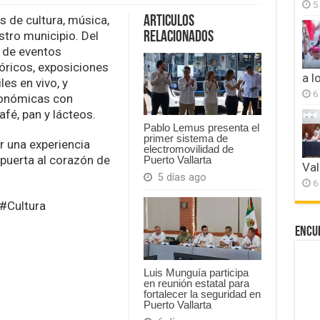
5
¡Celebremos
juntos
os de cultura, música,
Articulos
el
stro municipio. Del
Relacionados
81
a de eventos
Aniversario
óricos, exposiciones
de
a l
Cabo
les en vivo, y
Corrientes!
6
ronómicas con
afé, pan y lácteos.
Pablo Lemus presenta el
primer sistema de
ir una experiencia
electromovilidad de
puerta al corazón de
Puerto Vallarta
Val
5 días ago
6
#Cultura
Encu
Luis Munguía participa
en reunión estatal para
fortalecer la seguridad en
Puerto Vallarta