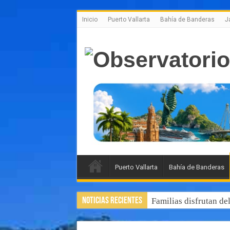
Inicio
Puerto Vallarta
Bahía de Banderas
J
Puerto Vallarta
Bahía de Banderas
Noticias Recientes
Familias disfrutan de