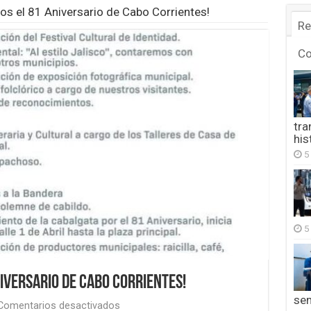
os el 81 Aniversario de Cabo Corrientes!
Re
C
tra
his
5
5
iversario de Cabo Corrientes!
se
en
Comentarios desactivados