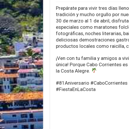
Prepárate para vivir tres días llen
tradición y mucho orgullo por nue
30 de marzo al 1 de abril, disfrut
especiales como maratones folcl
fotográficas, noches literarias, bai
deliciosas demostraciones gast
productos locales como raicilla, c
¡Ven con tu familia y amigos a viv
única! Porque Cabo Corrientes es 
la Costa Alegre.
#81Aniversario #CaboCorrientes 
#FiestaEnLaCosta