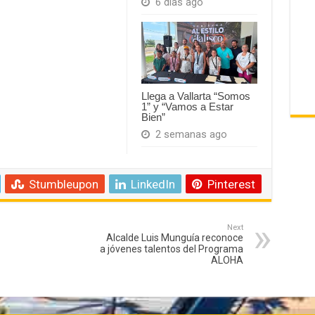
6 días ago
Llega a Vallarta “Somos
1” y “Vamos a Estar
Bien”
2 semanas ago
Stumbleupon
LinkedIn
Pinterest
Next
Alcalde Luis Munguía reconoce
a jóvenes talentos del Programa
ALOHA