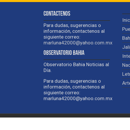
Contactenos
Ini
Para dudas, sugerencias o
Pue
información, contactenos al
siguiente correo:
Bah
marluna42000@yahoo.com.mx
Jal
Observatorio Bahia
Int
Observatorio Bahia Noticias al
Nac
Día.
Let
Para dudas, sugerencias o
Art
información, contactenos al
siguiente correo:
marluna42000@yahoo.com.mx
Developed by
Brewedmkt.com