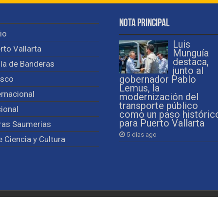
Nota Principal
cio
Luis
rto Vallarta
Munguía
destaca,
ía de Banderas
junto al
isco
gobernador Pablo
Lemus, la
ernacional
modernización del
transporte público
ional
como un paso históric
para Puerto Vallarta
ras Saumerias
5 días ago
e Ciencia y Cultura
Observa