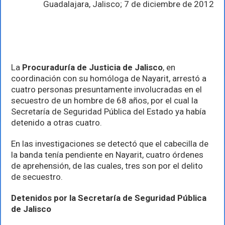
A
Guadalajara, Jalisco; 7 de diciembre de 2012
OTROS
CUATRO
SECUESTRADORES
DE
DUEÑO
DE
RANCHO
La
Procuraduría de Justicia de Jalisco
, en
EN
coordinación con su homóloga de Nayarit, arrestó a
HOSTIPAQUILLO
cuatro personas presuntamente involucradas en el
secuestro de un hombre de 68 años, por el cual la
Secretaría de Seguridad Pública del Estado ya había
detenido a otras cuatro.
En las investigaciones se detectó que el cabecilla de
la banda tenía pendiente en Nayarit, cuatro órdenes
de aprehensión, de las cuales, tres son por el delito
de secuestro.
Detenidos por la Secretaría de Seguridad Pública
de Jalisco