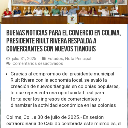
Buenas noticias para el comercio en Colima,
presidente Riult Rivera respalda a
comerciantes con nuevos tianguis
julio 31, 2025
Estados
,
Nota Principal
en
Comentarios desactivados
Buenas
noticias
Gracias al compromiso del presidente municipal
para
Riult Rivera con la economía local, se avaló la
el
creación de nuevos tianguis en colonias populares,
comercio
lo que representa una oportunidad real para
en
Colima,
fortalecer los ingresos de comerciantes y
presidente
dinamizar la actividad económica en las colonias
Riult
Rivera
Colima, Col., a 30 de julio de 2025.- En sesión
respalda
a
extraordinaria de Cabildo celebrada este miércoles, el
comerciantes