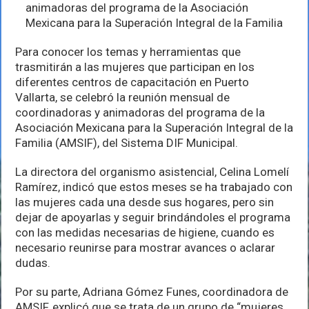
Puerto
animadoras del programa de la Asociación
Vallarta
Mexicana para la Superación Integral de la Familia
herramientas
para
superación
Para conocer los temas y herramientas que
de
trasmitirán a las mujeres que participan en los
las
diferentes centros de capacitación en Puerto
mujeres
Vallarta, se celebró la reunión mensual de
coordinadoras y animadoras del programa de la
Asociación Mexicana para la Superación Integral de la
Familia (AMSIF), del Sistema DIF Municipal.
La directora del organismo asistencial, Celina Lomelí
Ramírez, indicó que estos meses se ha trabajado con
las mujeres cada una desde sus hogares, pero sin
dejar de apoyarlas y seguir brindándoles el programa
con las medidas necesarias de higiene, cuando es
necesario reunirse para mostrar avances o aclarar
dudas.
Por su parte, Adriana Gómez Funes, coordinadora de
AMSIF, explicó que se trata de un grupo de “mujeres