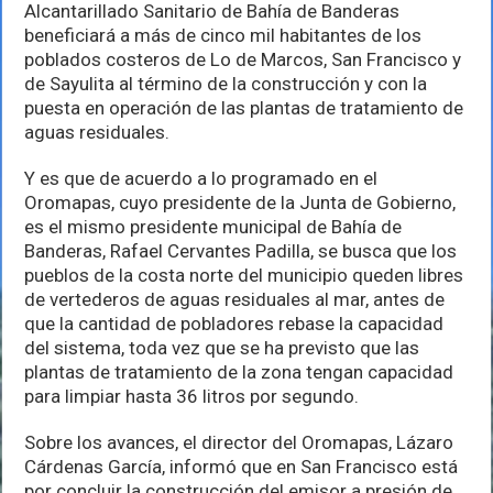
a
Alcantarillado Sanitario de Bahía de Banderas
seis
beneficiará a más de cinco mil habitantes de los
mil
poblados costeros de Lo de Marcos, San Francisco y
habitantes
de
de Sayulita al término de la construcción y con la
la
puesta en operación de las plantas de tratamiento de
costa
aguas residuales.
norte
Y es que de acuerdo a lo programado en el
Oromapas, cuyo presidente de la Junta de Gobierno,
es el mismo presidente municipal de Bahía de
Banderas, Rafael Cervantes Padilla, se busca que los
pueblos de la costa norte del municipio queden libres
de vertederos de aguas residuales al mar, antes de
que la cantidad de pobladores rebase la capacidad
del sistema, toda vez que se ha previsto que las
plantas de tratamiento de la zona tengan capacidad
para limpiar hasta 36 litros por segundo.
Sobre los avances, el director del Oromapas, Lázaro
Cárdenas García, informó que en San Francisco está
por concluir la construcción del emisor a presión de