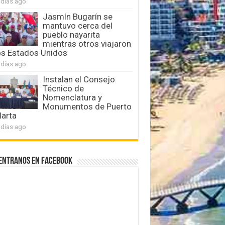
 días ago
Jasmín Bugarín se
mantuvo cerca del
pueblo nayarita
mientras otros viajaron
os Estados Unidos
 días ago
Instalan el Consejo
Técnico de
Nomenclatura y
Monumentos de Puerto
larta
 días ago
entranos en Facebook