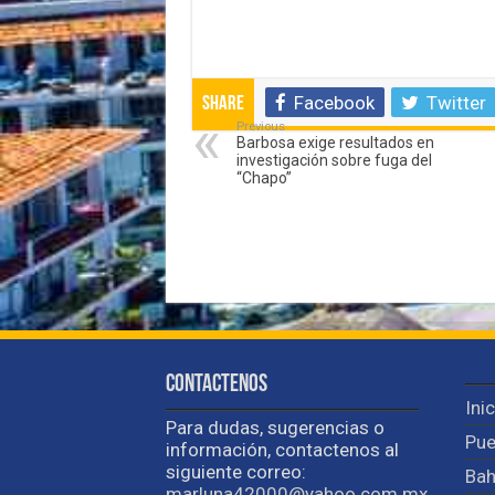
Facebook
Twitter
Share
Previous
Barbosa exige resultados en
investigación sobre fuga del
“Chapo”
Contactenos
Ini
Para dudas, sugerencias o
Pue
información, contactenos al
siguiente correo:
Bah
marluna42000@yahoo.com.mx