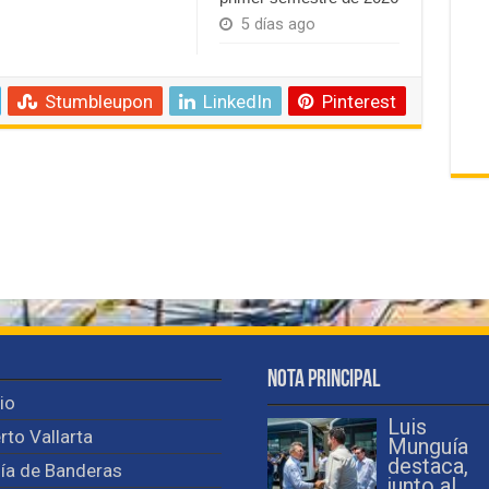
5 días ago
Stumbleupon
LinkedIn
Pinterest
Nota Principal
cio
Luis
rto Vallarta
Munguía
destaca,
ía de Banderas
junto al