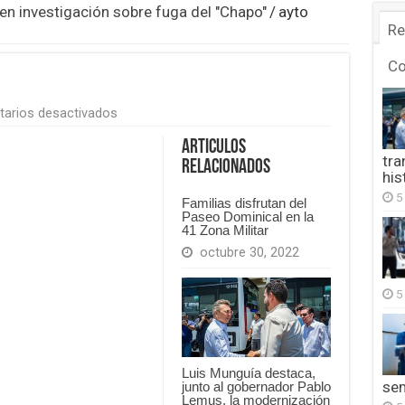
en investigación sobre fuga del "Chapo"
/
ayto
Re
C
en
arios desactivados
ayto
bomberos
Articulos
curso
tra
Relacionados
his
5
Familias disfrutan del
Paseo Dominical en la
41 Zona Militar
octubre 30, 2022
5
Luis Munguía destaca,
se
junto al gobernador Pablo
Lemus, la modernización