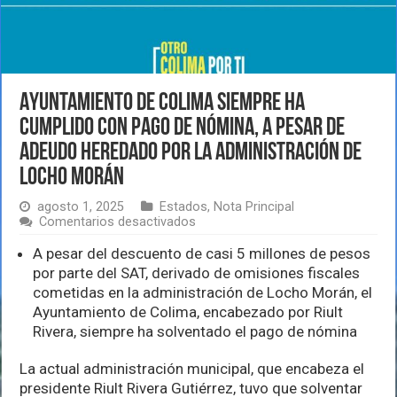
Ayuntamiento de Colima siempre ha
cumplido con pago de nómina, a pesar de
adeudo heredado por la administración de
Locho Morán
agosto 1, 2025
Estados
,
Nota Principal
en
Comentarios desactivados
Ayuntamiento
de
A pesar del descuento de casi 5 millones de pesos
Colima
por parte del SAT, derivado de omisiones fiscales
siempre
cometidas en la administración de Locho Morán, el
ha
Ayuntamiento de Colima, encabezado por Riult
cumplido
con
Rivera, siempre ha solventado el pago de nómina
pago
de
La actual administración municipal, que encabeza el
nómina,
presidente Riult Rivera Gutiérrez, tuvo que solventar
a