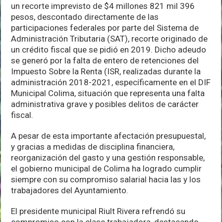
pesar
un recorte imprevisto de $4 millones 821 mil 396
de
pesos, descontado directamente de las
adeudo
participaciones federales por parte del Sistema de
heredado
por
Administración Tributaria (SAT), recorte originado de
la
un crédito fiscal que se pidió en 2019. Dicho adeudo
administración
se generó por la falta de entero de retenciones del
de
Locho
Impuesto Sobre la Renta (ISR, realizadas durante la
Morán
administración 2018-2021, específicamente en el DIF
Municipal Colima, situación que representa una falta
administrativa grave y posibles delitos de carácter
fiscal.
A pesar de esta importante afectación presupuestal,
y gracias a medidas de disciplina financiera,
reorganización del gasto y una gestión responsable,
el gobierno municipal de Colima ha logrado cumplir
siempre con su compromiso salarial hacia las y los
trabajadores del Ayuntamiento.
El presidente municipal Riult Rivera refrendó su