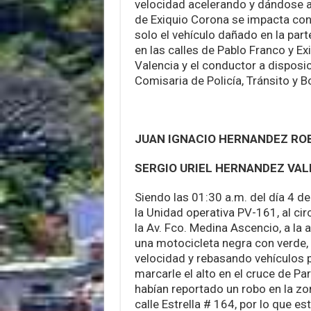
velocidad acelerando y dándose a l
de Exiquio Corona se impacta co
solo el vehículo dañado en la par
en las calles de Pablo Franco y E
Valencia y el conductor a disposi
Comisaria de Policía, Tránsito y 
JUAN IGNACIO HERNANDEZ RO
SERGIO URIEL HERNANDEZ VA
Siendo las 01:30 a.m. del día 4 de
la Unidad operativa PV-161, al cir
la Av. Fco. Medina Ascencio, a la a
una motocicleta negra con verde, 
velocidad y rebasando vehículos po
marcarle el alto en el cruce de P
habían reportado un robo en la zona
calle Estrella # 164, por lo que e