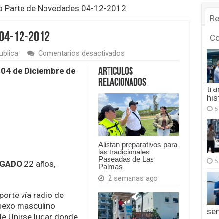
o Parte de Novedades 04-12-2012
Re
 04-12-2012
C
en
ublica
Comentarios desactivados
Asunto
Parte
s 04 de Diciembre de
Articulos
de
Relacionados
Novedades
tra
04-
his
12-
5
2012
Alistan preparativos para
las tradicionales
Paseadas de Las
5
LGADO
22 años,
Palmas
2 semanas ago
porte vía radio de
 sexo masculino
se
 de Unirse lugar donde