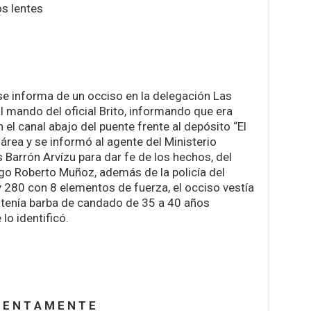
s lentes
 se informa de un occiso en la delegación Las
l mando del oficial Brito, informando que era
 el canal abajo del puente frente al depósito “El
área y se informó al agente del Ministerio
s Barrón Arvízu para dar fe de los hechos, del
go Roberto Muñoz, además de la policía del
 280 con 8 elementos de fuerza, el occiso vestía
a, tenía barba de candado de 35 a 40 años
o identificó.
 E N T A M E N T E