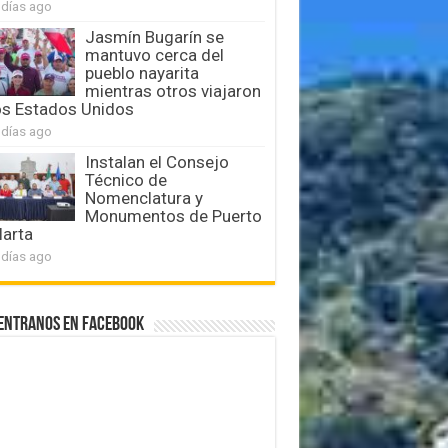
 días ago
Jasmín Bugarín se
mantuvo cerca del
pueblo nayarita
mientras otros viajaron
os Estados Unidos
 días ago
Instalan el Consejo
Técnico de
Nomenclatura y
Monumentos de Puerto
larta
 días ago
entranos en Facebook