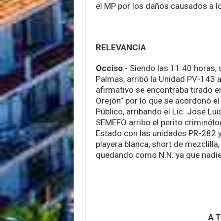
el MP por los daños causados a lo
RELEVANCIA
Occiso
.- Siendo las 11:40 horas,
Palmas, arribó la Unidad PV-143 a
afirmativo se encontraba tirado en
Orejón” por lo que se acordonó el 
Público, arribando el Lic. José Lui
SEMEFO arribo el perito criminólo
Estado con las unidades PR-282 y
playera blanca, short de mezclill
quedando como N.N. ya que nadie l
A T