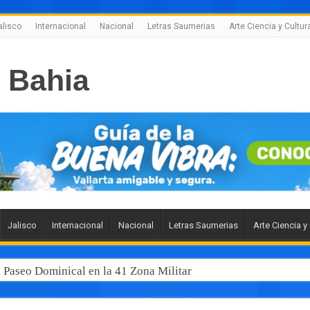
alisco
Internacional
Nacional
Letras Saumerias
Arte Ciencia y Cultur
Jalisco
Internacional
Nacional
Letras Saumerias
Arte Ciencia y
l Paseo Dominical en la 41 Zona Militar
 junto al gobernador Pablo Lemus, la modernización del transp