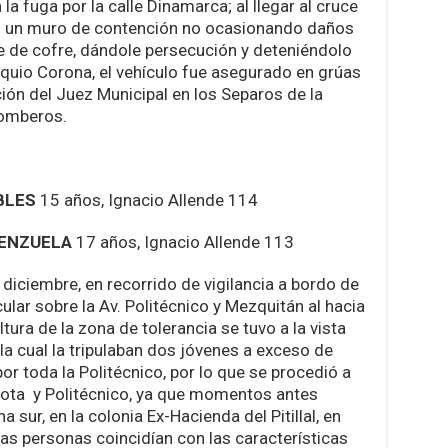
a fuga por la calle Dinamarca; al llegar al cruce
n un muro de contención no ocasionando daños
te de cofre, dándole persecución y deteniéndolo
xiquio Corona, el vehículo fue asegurado en grúas
ción del Juez Municipal en los Separos de la
Bomberos.
BLES
15 años, Ignacio Allende 114
LENZUELA
17 años, Ignacio Allende 113
 diciembre, en recorrido de vigilancia a bordo de
cular sobre la Av. Politécnico y Mezquitán al hacia
ltura de la zona de tolerancia se tuvo a la vista
la cual la tripulaban dos jóvenes a exceso de
r toda la Politécnico, por lo que se procedió a
arota y Politécnico, ya que momentos antes
 sur, en la colonia Ex-Hacienda del Pitillal, en
stas personas coincidían con las características