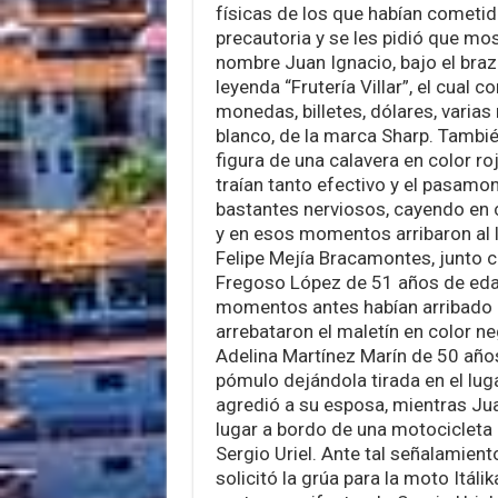
físicas de los que habían cometido
precautoria y se les pidió que mos
nombre Juan Ignacio, bajo el brazo
leyenda “Frutería Villar”, el cual c
monedas, billetes, dólares, varias
blanco, de la marca Sharp. Tambi
figura de una calavera en color ro
traían tanto efectivo y el pasamo
bastantes nerviosos, cayendo en c
y en esos momentos arribaron al l
Felipe Mejía Bracamontes, junto 
Fregoso López de 51 años de edad
momentos antes habían arribado a 
arrebataron el maletín en color 
Adelina Martínez Marín de 50 años
pómulo dejándola tirada en el luga
agredió a su esposa, mientras Juan
lugar a bordo de una motocicleta 
Sergio Uriel. Ante tal señalamien
solicitó la grúa para la moto Itáli