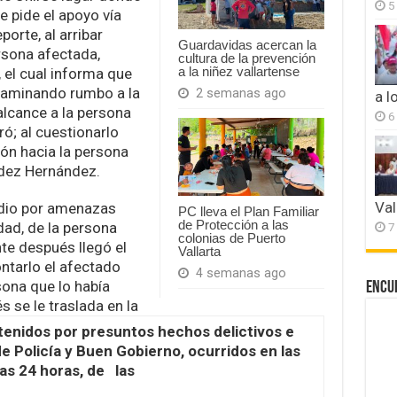
5
le pide el apoyo vía
porte, al arribar
Guardavidas acercan la
rsona afectada,
cultura de la prevención
a la niñez vallartense
 el cual informa que
 caminando rumbo a la
2 semanas ago
a l
 alcance a la persona
6
ró; al cuestionarlo
ión hacia la persona
dez Hernández.
Val
 dio por amenazas
PC lleva el Plan Familiar
de Protección a las
dad, de la persona
7
colonias de Puerto
e después llegó el
Vallarta
ntarlo el afectado
4 semanas ago
sona que lo había
Encu
 se le traslada en la
enidos por presuntos hechos delictivos e
 Policía y Buen Gobierno, ocurridos en las
as 24 horas, de las