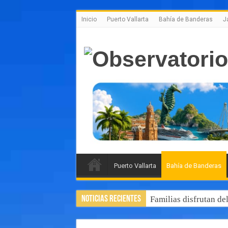
Inicio
Puerto Vallarta
Bahía de Banderas
J
Puerto Vallarta
Bahía de Banderas
Noticias Recientes
Familias disfrutan de