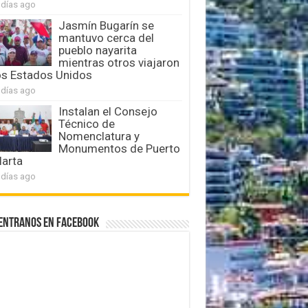
 días ago
Jasmín Bugarín se
mantuvo cerca del
pueblo nayarita
mientras otros viajaron
os Estados Unidos
 días ago
Instalan el Consejo
Técnico de
Nomenclatura y
Monumentos de Puerto
larta
 días ago
entranos en Facebook