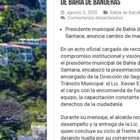
de Bahía de Banderas
agosto 2, 2025
Bahía de Band
en
Comentarios desactivados
Asume
Xavier
Presidente municipal de Bahía 
Esparza
Santana, anuncia cambio de m
direcció
de
En un acto oficial cargado de rec
Segurid
Ciudada
compromiso institucional y visión 
y
el presidente municipal de Bahía 
Tránsito
Santana, encabezó la presentació
de
encargado de la Dirección de Seg
Bahía
de
Tránsito Municipal: el Lic. Xavier
Bandera
el cargo con la encomienda de for
equipo, la capacitación constante 
derechos de la ciudadanía.
Durante su mensaje, el alcalde re
desempeño y la entrega de la Lic
quien concluye su ciclo al frente 
dejando huella por su compromiso