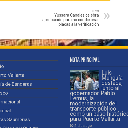
Next
Yussara Canales celebra
aprobación para no condicionar
placas a la verificación
Nota Principal
cio
Luis
rto Vallarta
Munguía
destaca,
ía de Banderas
junto al
isco
gobernador Pablo
Lemus, la
ernacional
modernización del
transporte público
ional
como un paso históric
para Puerto Vallarta
ras Saumerias
5 días ago