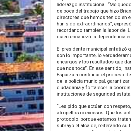
liderazgo institucional. “Me qued
de boca del trabajo que hizo Bri
directores que hemos tenido en e
han sido extraordinarios”, expres
recordando también la labor del L
quien encabezó la dependencia en
El presidente municipal enfatizó 
son lo importante, lo verdaderame
encargos y los resultados que da
que nos toca”. En ese sentido, ins
Esparza a continuar el proceso de
de la policía municipal, garantizar 
ciudadanía y fortalecer la coordi
instituciones de seguridad estatal
“Les pido que actúen con respeto, 
atropellos ni excesos. Que los ac
protocolo, porque estamos tratan
subrayó el alcalde, reiterando su 