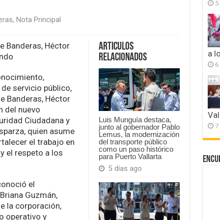
5
eras
,
Nota Principal
de Banderas, Héctor
Articulos
a l
ando
Relacionados
n
6
onocimiento,
ad
na
de servicio público,
de Banderas, Héctor
n del nuevo
Val
uridad Ciudadana y
Luis Munguía destaca,
7
junto al gobernador Pablo
 Esparza, quien asume
Lemus, la modernización
s
talecer el trabajo en
del transporte público
como un paso histórico
y el respeto a los
para Puerto Vallarta
Encu
5 días ago
conoció el
. Briana Guzmán,
de la corporación,
 operativo y