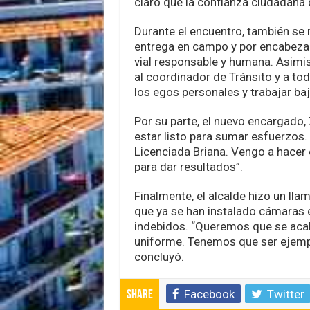
claro que la confianza ciudadana 
Durante el encuentro, también se r
entrega en campo y por encabeza
vial responsable y humana. Asimism
al coordinador de Tránsito y a tod
los egos personales y trabajar baj
Por su parte, el nuevo encargado,
estar listo para sumar esfuerzos.
Licenciada Briana. Vengo a hacer e
para dar resultados”.
Finalmente, el alcalde hizo un lla
que ya se han instalado cámaras e
indebidos. “Queremos que se aca
uniforme. Tenemos que ser ejemplo
concluyó.
Facebook
Twitter
Share