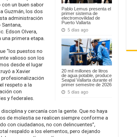
o con un buen sabor
Pablo Lemus presenta el
ana Guzmán, los dos
primer sistema de
sta administración
electromovilidad de
Puerto Vallarta
ó Santana,
5 días ago
ic. Edson Olvera,
 una primera etapa.
que “los puestos no
nte valioso son los
mos desde el lugar
truyó a Xavier
20 mil millones de litros
de agua potable, produce
 profesionalización
Seapal Vallarta durante el
el respeto a la
primer semestre de 2026
nación con
5 días ago
es y federales.
disciplina y cercanía con la gente. Que no haya
tos de molestia se realicen siempre conforme a
do con ciudadanos, no con delincuentes”,
total respaldo a los elementos, pero dejando