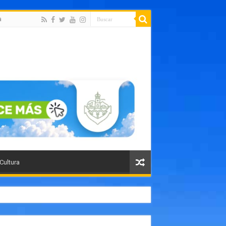
a
 Cultura