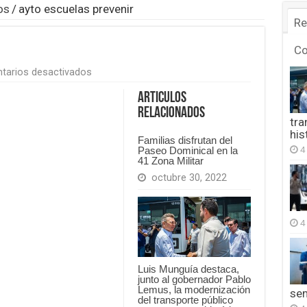
os
/
ayto escuelas prevenir
Re
C
en
tarios desactivados
ayto
escuelas
Articulos
prevenir
Relacionados
tra
his
Familias disfrutan del
4
Paseo Dominical en la
41 Zona Militar
octubre 30, 2022
4
Luis Munguía destaca,
junto al gobernador Pablo
Lemus, la modernización
se
del transporte público