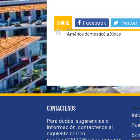
Facebook
Twitter
Share
Previous
América domesticó a Xolos
Contactenos
Ini
Para dudas, sugerencias o
Pue
información, contactenos al
siguiente correo:
Bah
marluna42000@yahoo.com.mx