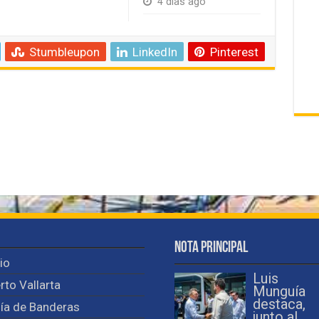
4 días ago
Stumbleupon
LinkedIn
Pinterest
Nota Principal
cio
Luis
rto Vallarta
Munguía
destaca,
ía de Banderas
junto al