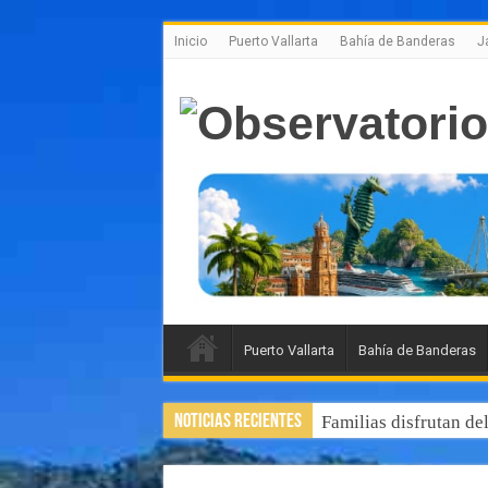
Inicio
Puerto Vallarta
Bahía de Banderas
J
Puerto Vallarta
Bahía de Banderas
Noticias Recientes
Familias disfrutan de