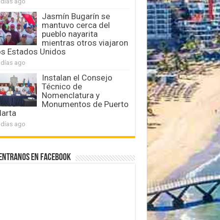
 días ago
Jasmín Bugarín se
mantuvo cerca del
pueblo nayarita
mientras otros viajaron
os Estados Unidos
 días ago
Instalan el Consejo
Técnico de
Nomenclatura y
Monumentos de Puerto
larta
 días ago
entranos en Facebook