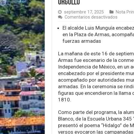
orgullo
septiembre 17, 2025
Nota Prin
en
Comentarios desactivados
Vallarta
conmem
El alcalde Luis Munguía encabez
la
en la Plaza de Armas, acompaña
Indepen
fuerzas armadas
de
México
con
La mañana de este 16 de septiemb
poesía
Armas fue escenario de la conme
y
Independencia de México, en un a
orgullo
encabezado por el presidente mun
acompañado por autoridades muni
armadas. En la ceremonia se rind
figuras que encendieron la llama d
1810.
Como parte del programa, la alu
Blanco, de la Escuela Urbana 345 
presentó el poema “Hidalgo” de M
versos evocaron las campanadas 