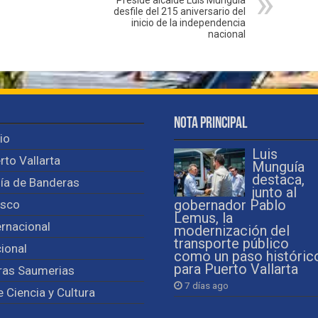
desfile del 215 aniversario del
inicio de la independencia
nacional
Nota Principal
cio
Luis
rto Vallarta
Munguía
destaca,
ía de Banderas
junto al
isco
gobernador Pablo
Lemus, la
ernacional
modernización del
transporte público
ional
como un paso históric
para Puerto Vallarta
ras Saumerias
7 días ago
e Ciencia y Cultura