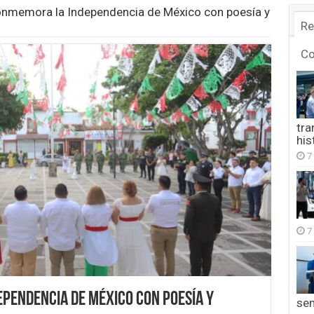
conmemora la Independencia de México con poesía y
Re
C
tra
his
7
7
pendencia de México con poesía y
se