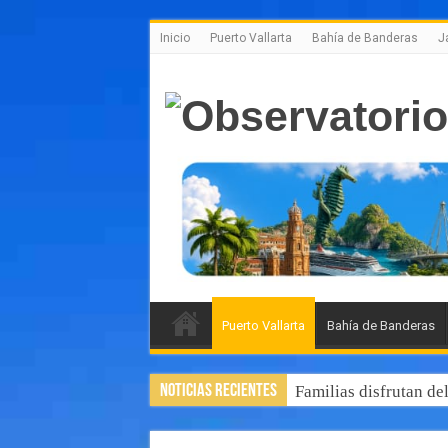
Inicio
Puerto Vallarta
Bahía de Banderas
J
Puerto Vallarta
Bahía de Banderas
Noticias Recientes
Familias disfrutan de