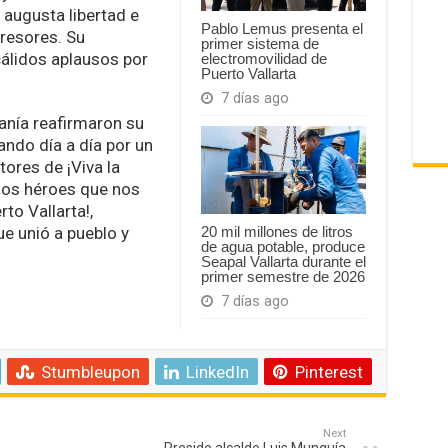
 augusta libertad e
Pablo Lemus presenta el
presores. Su
primer sistema de
cálidos aplausos por
electromovilidad de
Puerto Vallarta
7 días ago
anía reafirmaron su
ndo día a día por un
tores de ¡Viva la
 los héroes que nos
rto Vallarta!,
e unió a pueblo y
20 mil millones de litros
de agua potable, produce
Seapal Vallarta durante el
primer semestre de 2026
7 días ago
Stumbleupon
LinkedIn
Pinterest
Next
Preside alcalde Luis Munguía