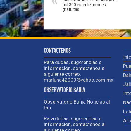
mil 300 esterilizaciones
gratuitas
Contactenos
Ini
Para dudas, sugerencias o
Pue
información, contactenos al
siguiente correo:
Bah
marluna42000@yahoo.com.mx
Jal
Observatorio Bahia
Int
Observatorio Bahia Noticias al
Nac
Día.
Let
Para dudas, sugerencias o
Art
información, contactenos al
siguiente correo: