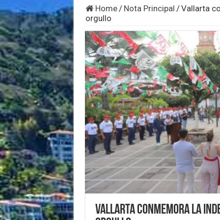
Home
/
Nota Principal
/
Vallarta 
orgullo
Vallarta conmemora la Inde