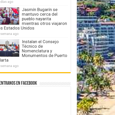
 días ago
Jasmín Bugarín se
mantuvo cerca del
pueblo nayarita
mientras otros viajaron
os Estados Unidos
 semana ago
Instalan el Consejo
Técnico de
Nomenclatura y
Monumentos de Puerto
larta
 semana ago
entranos en Facebook