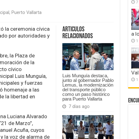
7
cipal
,
Puerto Vallarta
ora
ó la ceremonia cívica
Articulos
a l
do por autoridades y
Relacionados
dencia
1
re, la Plaza de
moración de la
cto cívico
Val
icipal Luis Munguía,
Luis Munguía destaca,
1
junto al gobernador Pablo
cipales y fuerzas
Lemus, la modernización
ió homenaje a las
del transporte público
como un paso histórico
e la libertad en
para Puerto Vallarta
Encu
7 días ago
mna Luciana Alvarado
“21 de Marzo”,
anuel Acuña, cuyos
y la voz de alarma de