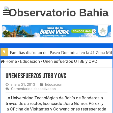
Familias disfrutan del Paseo Dominical en la 41 Zona Mili
Home
/
Educacion
/
Unen esfuerzos UTBB y OVC
Unen esfuerzos UTBB y OVC
enero 21, 2013
Educacion
en
Comentarios desactivados
Unen
esfuerzos
La Universidad Tecnológica de Bahía de Banderas a
UTBB
través de su rector, licenciado José Gómez Pérez, y
y
la Oficina de Visitantes y Convenciones representada
OVC