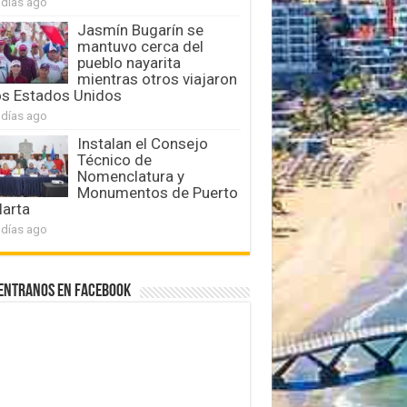
 días ago
Jasmín Bugarín se
mantuvo cerca del
pueblo nayarita
mientras otros viajaron
os Estados Unidos
 días ago
Instalan el Consejo
Técnico de
Nomenclatura y
Monumentos de Puerto
larta
 días ago
entranos en Facebook