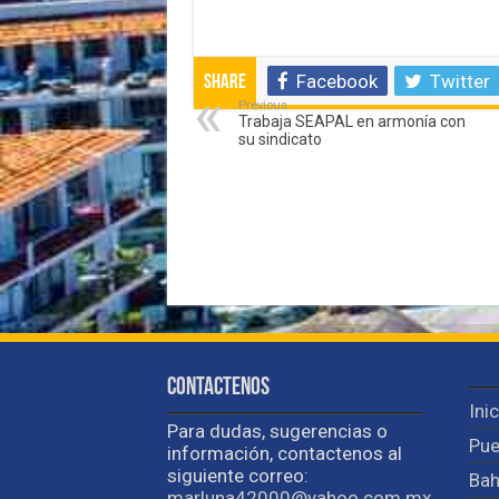
Facebook
Twitter
Share
Previous
Trabaja SEAPAL en armonía con
su sindicato
Contactenos
Ini
Para dudas, sugerencias o
Pue
información, contactenos al
siguiente correo:
Bah
marluna42000@yahoo.com.mx