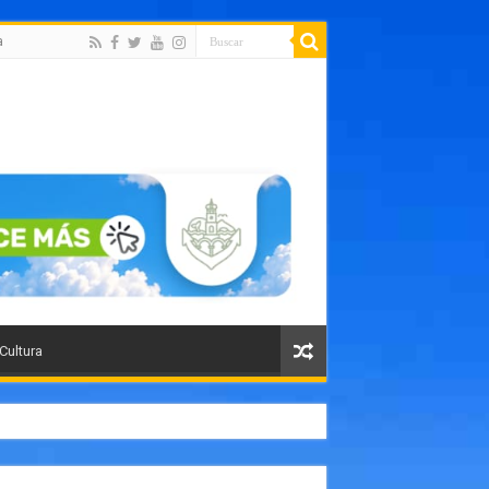
a
 Cultura