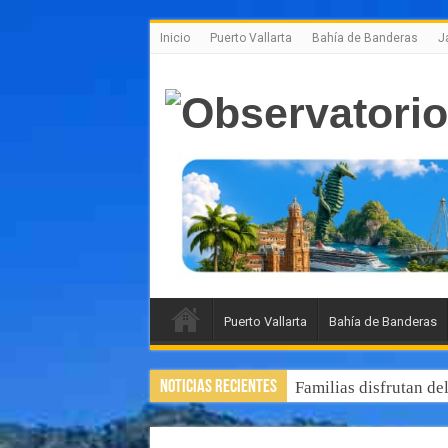
Inicio
Puerto Vallarta
Bahía de Banderas
J
Puerto Vallarta
Bahía de Banderas
Noticias Recientes
Familias disfrutan de