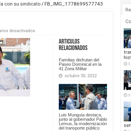
a con su sindicato
/
FB_IMG_1778699577743
Re
C
en
rios desactivados
FB_IMG_1778699577743
Articulos
Relacionados
tra
his
Familias disfrutan del
5
Paseo Dominical en la
41 Zona Militar
octubre 30, 2022
5
Luis Munguía destaca,
junto al gobernador Pablo
Lemus, la modernización
se
del transporte público