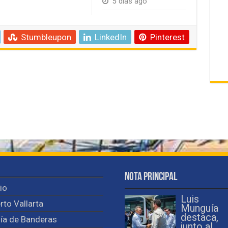
5 días ago
Stumbleupon
LinkedIn
Pinterest
Nota Principal
cio
Luis
rto Vallarta
Munguía
destaca,
ía de Banderas
junto al