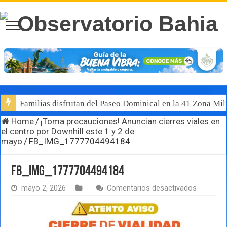
Familias disfrutan del Paseo Dominical en la 41 Zona Mili
Home
/
¡Toma precauciones! Anuncian cierres viales en
el centro por Downhill este 1 y 2 de
mayo
/
FB_IMG_1777704494184
FB_IMG_1777704494184
en
mayo 2, 2026
Comentarios desactivados
FB_IMG_