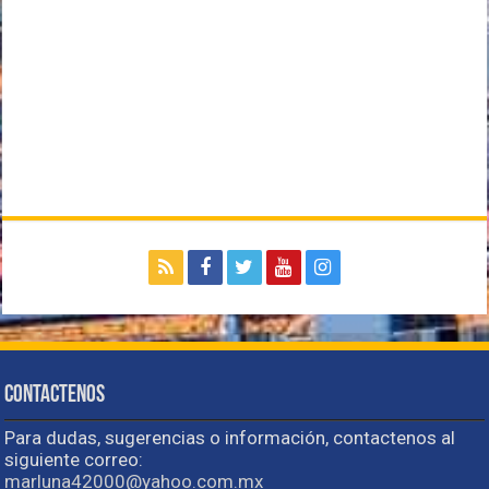
Contactenos
Para dudas, sugerencias o información, contactenos al
siguiente correo:
marluna42000@yahoo.com.mx