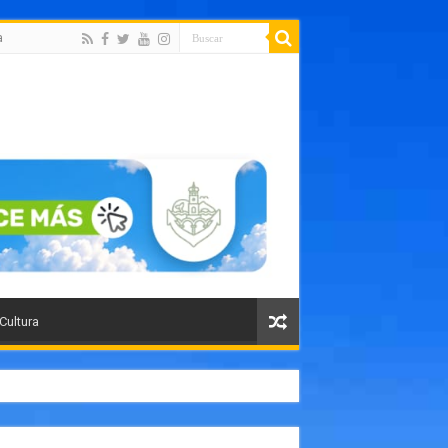
a
 Cultura