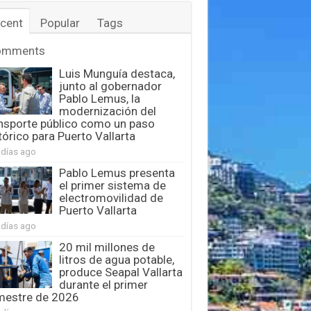
cent
Popular
Tags
omments
Luis Munguía destaca,
junto al gobernador
Pablo Lemus, la
modernización del
nsporte público como un paso
tórico para Puerto Vallarta
 días ago
Pablo Lemus presenta
el primer sistema de
electromovilidad de
Puerto Vallarta
 días ago
20 mil millones de
litros de agua potable,
produce Seapal Vallarta
durante el primer
mestre de 2026