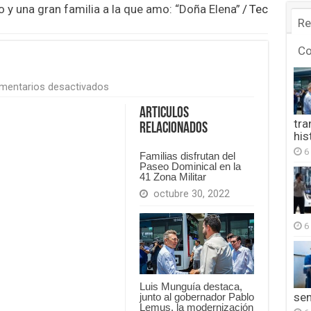
o y una gran familia a la que amo: “Doña Elena”
/
Tec
Re
C
en
mentarios desactivados
Tec
Elena
Articulos
tra
Relacionados
his
6
Familias disfrutan del
Paseo Dominical en la
41 Zona Militar
octubre 30, 2022
6
Luis Munguía destaca,
se
junto al gobernador Pablo
Lemus, la modernización