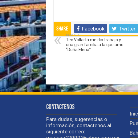
Facebook
Twitter
Share
Previous
Tec Vallarta me dio trabajo y
una gran familia a la que amo:
“Doña Elena”
Contactenos
Ini
Para dudas, sugerencias o
Pue
información, contactenos al
siguiente correo:
Bah
marluna42000@yahoo.com.mx