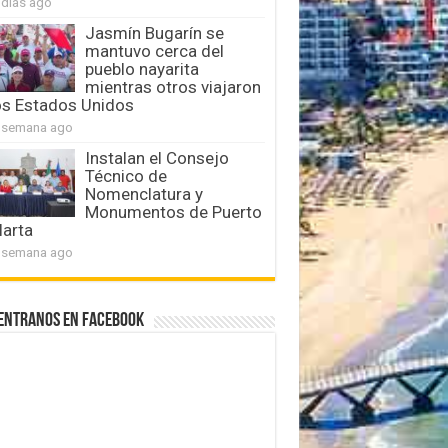
 días ago
Jasmín Bugarín se
mantuvo cerca del
pueblo nayarita
mientras otros viajaron
os Estados Unidos
 semana ago
Instalan el Consejo
Técnico de
Nomenclatura y
Monumentos de Puerto
larta
 semana ago
entranos en Facebook