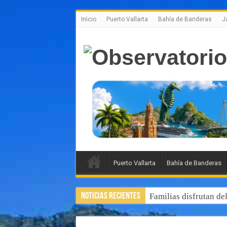
Inicio
Puerto Vallarta
Bahía de Banderas
J
Puerto Vallarta
Bahía de Banderas
Noticias Recientes
Familias disfrutan de