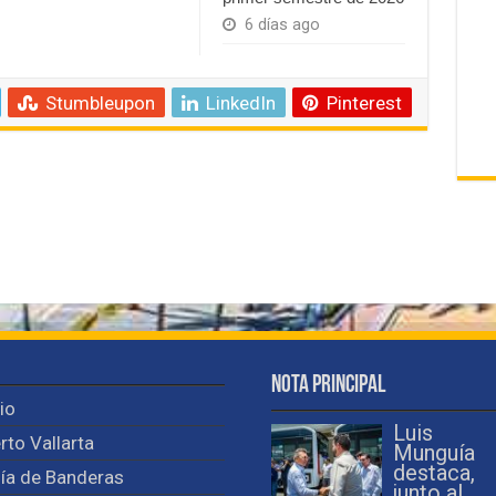
6 días ago
Stumbleupon
LinkedIn
Pinterest
Nota Principal
cio
Luis
rto Vallarta
Munguía
destaca,
ía de Banderas
junto al