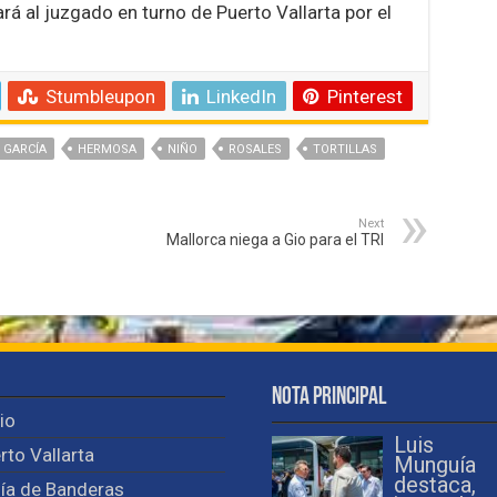
ará al juzgado en turno de Puerto Vallarta por el
Stumbleupon
LinkedIn
Pinterest
GARCÍA
HERMOSA
NIÑO
ROSALES
TORTILLAS
Next
Mallorca niega a Gio para el TRI
Nota Principal
cio
Luis
rto Vallarta
Munguía
destaca,
ía de Banderas