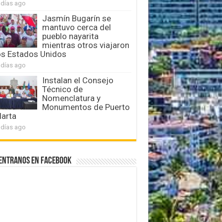
 días ago
Jasmín Bugarín se
mantuvo cerca del
pueblo nayarita
mientras otros viajaron
os Estados Unidos
 días ago
Instalan el Consejo
Técnico de
Nomenclatura y
Monumentos de Puerto
larta
 días ago
entranos en Facebook