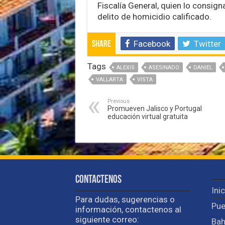
Fiscalía General, quien lo consign
delito de homicidio calificado.
Facebook
Twitter
Share
Tags
ALEXIS
ASESINADO
DANIEL
VALLARTA
VISTA
Previous
Promueven Jalisco y Portugal
educación virtual gratuita
Contactenos
Ini
Para dudas, sugerencias o
Pue
información, contactenos al
siguiente correo:
Bah