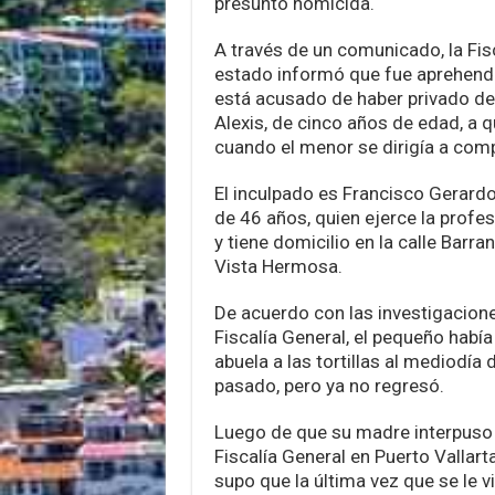
presunto homicida.
A través de un comunicado, la Fis
estado informó que fue aprehend
está acusado de haber privado de 
Alexis, de cinco años de edad, a 
cuando el menor se dirigía a compr
El inculpado es Francisco Gerard
de 46 años, quien ejerce la profes
y tiene domicilio en la calle Barran
Vista Hermosa.
De acuerdo con las investigacione
Fiscalía General, el pequeño había
abuela a las tortillas al mediodía
pasado, pero ya no regresó.
Luego de que su madre interpuso l
Fiscalía General en Puerto Vallart
supo que la última vez que se le v