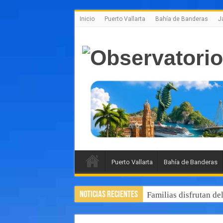
Inicio
Puerto Vallarta
Bahía de Banderas
J
Puerto Vallarta
Bahía de Banderas
Noticias Recientes
Familias disfrutan de