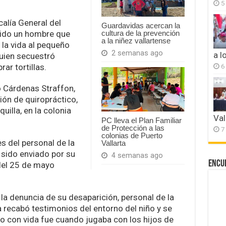
5
calía General del
Guardavidas acercan la
ido un hombre que
cultura de la prevención
a la niñez vallartense
la vida al pequeño
2 semanas ago
a l
quien secuestró
ar tortillas.
6
o Cárdenas Straffon,
ión de quiropráctico,
quilla, en la colonia
Val
PC lleva el Plan Familiar
de Protección a las
7
colonias de Puerto
s del personal de la
Vallarta
 sido enviado por su
4 semanas ago
Encu
 del 25 de mayo
a denuncia de su desaparición, personal de la
a recabó testimonios del entorno del niño y se
io con vida fue cuando jugaba con los hijos de