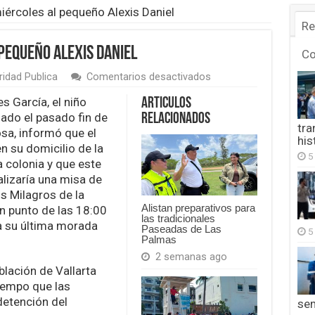
iércoles al pequeño Alexis Daniel
Re
pequeño Alexis Daniel
C
en
idad Publica
Comentarios desactivados
Sepultan
este
es García, el niño
Articulos
miércoles
ado el pasado fin de
Relacionados
al
tra
sa, informó que el
pequeño
his
n su domicilio de la
Alexis
5
Daniel
a colonia y que este
alizaría una misa de
os Milagros de la
Alistan preparativos para
n punto de las 18:00
las tradicionales
a su última morada
Paseadas de Las
5
Palmas
2 semanas ago
blación de Vallarta
tiempo que las
detención del
se