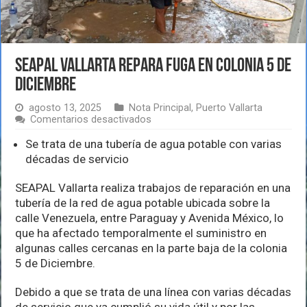
SEAPAL Vallarta repara fuga en colonia 5 de
Diciembre
agosto 13, 2025
Nota Principal
,
Puerto Vallarta
en
Comentarios desactivados
SEAPAL
Vallarta
Se trata de una tubería de agua potable con varias
repara
décadas de servicio
fuga
en
SEAPAL Vallarta realiza trabajos de reparación en una
colonia
5
tubería de la red de agua potable ubicada sobre la
de
calle Venezuela, entre Paraguay y Avenida México, lo
Diciembre
que ha afectado temporalmente el suministro en
algunas calles cercanas en la parte baja de la colonia
5 de Diciembre.
Debido a que se trata de una línea con varias décadas