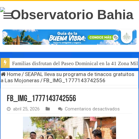
Familias disfrutan del Paseo Dominical en la 41 Zona Mili
Home
/
SEAPAL lleva su programa de tinacos gratuitos
a Las Mojoneras
/
FB_IMG_1777143742556
FB_IMG_1777143742556
en
abril 25, 2026
Comentarios desactivados
FB_IMG_