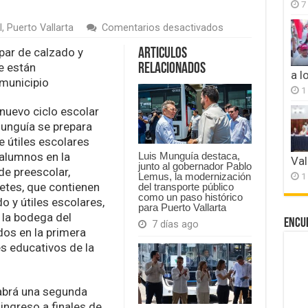
7
en
l
,
Puerto Vallarta
Comentarios desactivados
Se
prepara
par de calzado y
Articulos
gobierno
se están
Relacionados
de
a l
municipio
Munguía
1
para
hacer
nuevo ciclo escolar
entrega
unguía se prepara
de
 útiles escolares
paquetes
 alumnos en la
escolares
Luis Munguía destaca,
Val
junto al gobernador Pablo
de preescolar,
1
Lemus, la modernización
etes, que contienen
del transporte público
como un paso histórico
o y útiles escolares,
para Puerto Vallarta
 la bodega del
Encu
7 días ago
dos en la primera
s educativos de la
habrá una segunda
ingreso a finales de