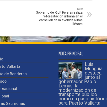
Next
Gobierno de Riult Rivera realiza
reforestación urbana en el
camellón de la avenida Niños
Héroes
Nota Principal
cio
Luis
rto Vallarta
Munguía
destaca,
ía de Banderas
junto al
isco
gobernador Pablo
Lemus, la
ernacional
modernización del
transporte público
ional
como un paso históric
para Puerto Vallarta
ras Saumerias