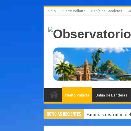
Inicio
Puerto Vallarta
Bahía de Banderas
J
Puerto Vallarta
Bahía de Banderas
Noticias Recientes
Familias disfrutan de