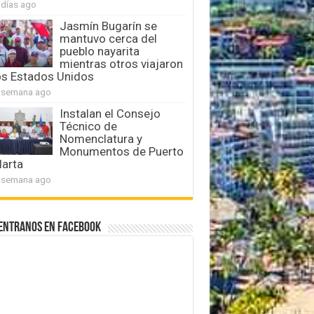
 días ago
Jasmín Bugarín se
mantuvo cerca del
pueblo nayarita
mientras otros viajaron
os Estados Unidos
 semana ago
Instalan el Consejo
Técnico de
Nomenclatura y
Monumentos de Puerto
larta
 semana ago
entranos en Facebook