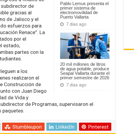
Pablo Lemus presenta el
 subdirector de
primer sistema de
ble gracias al
electromovilidad de
Puerto Vallarta
no de Jalisco y el
7 días ago
ido esfuerzos para
ducación Renace”. La
tados por el
l estado,
mbas partes con la
tudiantes.
20 mil millones de litros
de agua potable, produce
lleguen a los
Seapal Vallarta durante el
enes realizaron el
primer semestre de 2026
de Construcción de
7 días ago
unto con Juan Diego
dad de Vida y
 subdirector de Programas, supervisaron el
s paquetes.
Stumbleupon
LinkedIn
Pinterest