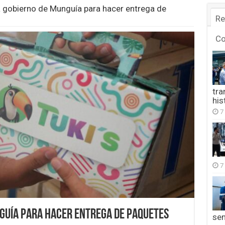
 gobierno de Munguía para hacer entrega de
Re
C
tra
his
7
7
guía para hacer entrega de paquetes
se