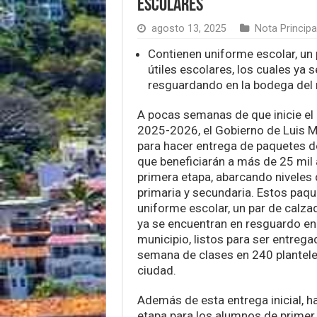
escolares
agosto 13, 2025
Nota Principa
Contienen uniforme escolar, un 
útiles escolares, los cuales ya 
resguardando en la bodega del 
A pocas semanas de que inicie el 
2025-2026, el Gobierno de Luis M
para hacer entrega de paquetes de
que beneficiarán a más de 25 mil
primera etapa, abarcando niveles 
primaria y secundaria. Estos paqu
uniforme escolar, un par de calzad
ya se encuentran en resguardo en
municipio, listos para ser entrega
semana de clases en 240 plantele
ciudad.
Además de esta entrega inicial, 
etapa para los alumnos de primer 