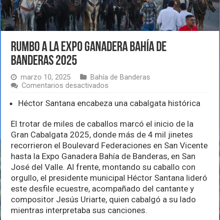
Rumbo a la Expo Ganadera Bahía de
Banderas 2025
marzo 10, 2025
Bahía de Banderas
en
Comentarios desactivados
Rumbo
a
Héctor Santana encabeza una cabalgata histórica
la
Expo
El trotar de miles de caballos marcó el inicio de la
Ganadera
Gran Cabalgata 2025, donde más de 4 mil jinetes
Bahía
de
recorrieron el Boulevard Federaciones en San Vicente
Banderas
hasta la Expo Ganadera Bahía de Banderas, en San
2025
José del Valle. Al frente, montando su caballo con
orgullo, el presidente municipal Héctor Santana lideró
este desfile ecuestre, acompañado del cantante y
compositor Jesús Uriarte, quien cabalgó a su lado
mientras interpretaba sus canciones.