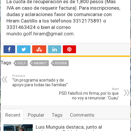
La cuota de recuperación es de 1,800 pesos (Más
IVA en caso de requerir factura). Para inscripciones,
dudas y aclaraciones favor de comunicarse con
Hiram Castillo a los teléfonos 3312175891 o
3331463424 o bien al correo
mundo.golf.hiram@gmail.com
.
Tags
GOLF
NAYARIT
RIVIERA
Previous
“Un programa acertado y de
apoyo para todas las familias”
Next
PSD falsificó mi firma, por lo que
no voy a renunciar: ‘Cuau’
Recent
Popular
Tags
Comments
Luis Munguía destaca, junto al