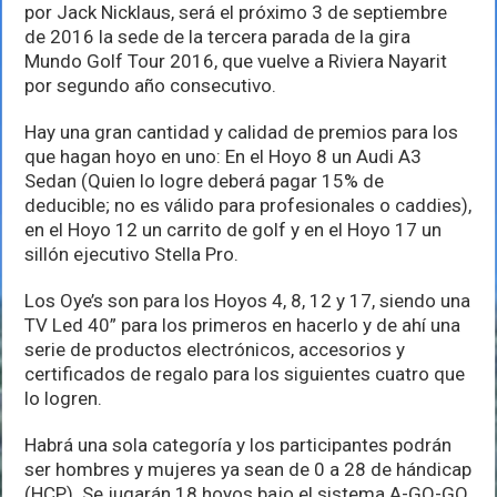
3era
por Jack Nicklaus, será el próximo 3 de septiembre
sede
de 2016 la sede de la tercera parada de la gira
de
Mundo Golf Tour 2016, que vuelve a Riviera Nayarit
la
gira
por segundo año consecutivo.
Mundo
Golf
Hay una gran cantidad y calidad de premios para los
Tour
que hagan hoyo en uno: En el Hoyo 8 un Audi A3
2016
Sedan (Quien lo logre deberá pagar 15% de
deducible; no es válido para profesionales o caddies),
en el Hoyo 12 un carrito de golf y en el Hoyo 17 un
sillón ejecutivo Stella Pro.
Los Oye’s son para los Hoyos 4, 8, 12 y 17, siendo una
TV Led 40” para los primeros en hacerlo y de ahí una
serie de productos electrónicos, accesorios y
certificados de regalo para los siguientes cuatro que
lo logren.
Habrá una sola categoría y los participantes podrán
ser hombres y mujeres ya sean de 0 a 28 de hándicap
(HCP). Se jugarán 18 hoyos bajo el sistema A-GO-GO