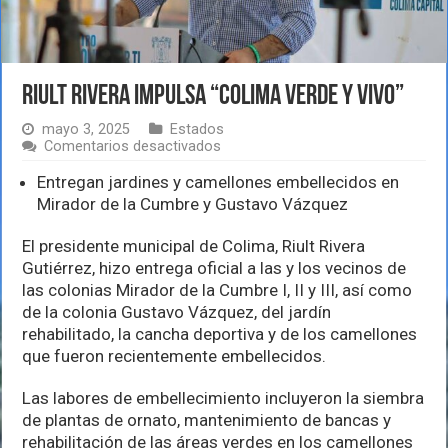
Riult Rivera impulsa “Colima Verde y Vivo”
mayo 3, 2025
Estados
en
Comentarios desactivados
Riult
Rivera
Entregan jardines y camellones embellecidos en
impulsa
Mirador de la Cumbre y Gustavo Vázquez
“Colima
Verde
El presidente municipal de Colima, Riult Rivera
y
Vivo”
Gutiérrez, hizo entrega oficial a las y los vecinos de
las colonias Mirador de la Cumbre I, II y III, así como
de la colonia Gustavo Vázquez, del jardín
rehabilitado, la cancha deportiva y de los camellones
que fueron recientemente embellecidos.
Las labores de embellecimiento incluyeron la siembra
de plantas de ornato, mantenimiento de bancas y
rehabilitación de las áreas verdes en los camellones