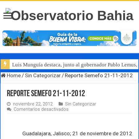
Luis Munguía destaca, junto al gobernador Pablo Lemus, l
Pablo Lemus presenta el primer sistema de electromovilid
Home
/
Sin Categorizar
/
Reporte Semefo 21-11-2012
Reporte Semefo 21-11-2012
noviembre 22, 2012
Sin Categorizar
en
Comentarios desactivados
Reporte
Semefo
21-
11-
Guadalajara, Jalisco; 21 de noviembre de 2012
2012