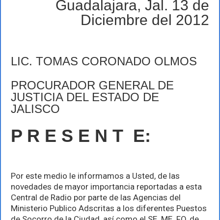
Guadalajara, Jal. 13 de
13-
2012
Diciembre del 2012
LIC. TOMAS CORONADO OLMOS
PROCURADOR GENERAL DE
JUSTICIA DEL ESTADO DE
JALISCO
P R E S E N T E:
Por este medio le informamos a Usted, de las
novedades de mayor importancia reportadas a esta
Central de Radio por parte de las Agencias del
Ministerio Publico Adscritas a los diferentes Puestos
de Socorro de la Ciudad, así como el SE. ME. FO, de