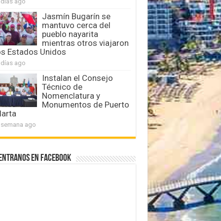
 días ago
Jasmín Bugarín se
mantuvo cerca del
pueblo nayarita
mientras otros viajaron
os Estados Unidos
 días ago
Instalan el Consejo
Técnico de
Nomenclatura y
Monumentos de Puerto
larta
 semana ago
entranos en Facebook