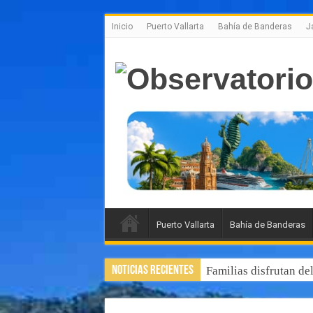
Inicio
Puerto Vallarta
Bahía de Banderas
J
Puerto Vallarta
Bahía de Banderas
Noticias Recientes
Familias disfrutan de