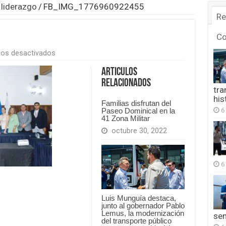
liderazgo
/
FB_IMG_1776960922455
Re
C
en
os desactivados
FB_IMG_1776960922455
Articulos
Relacionados
tra
his
Familias disfrutan del
6
Paseo Dominical en la
41 Zona Militar
octubre 30, 2022
6
Luis Munguía destaca,
junto al gobernador Pablo
Lemus, la modernización
se
del transporte público