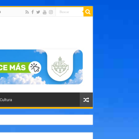
a
 Cultura