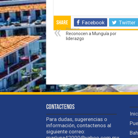
Facebook
Twitter
Share
Previous
Reconocen a Munguía por
liderazgo
Contactenos
Ini
Para dudas, sugerencias o
Pue
información, contactenos al
siguiente correo:
Bah
marluna42000@yahoo.com.mx