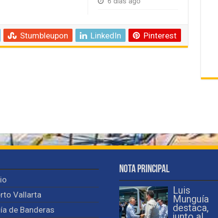
6 días ago
Stumbleupon
LinkedIn
Pinterest
Nota Principal
cio
Luis
rto Vallarta
Munguía
destaca,
ía de Banderas
junto al