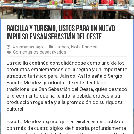
Raicilla y turismo, listos para un nuevo
impulso en San Sebastián del Oeste
4 semanas ago
Jalisco
,
Nota Principal
en
Comentarios desactivados
Raicilla
y
La raicilla continúa consolidándose como uno de los
turismo,
productos emblemáticos de la región y un importante
listos
atractivo turístico para Jalisco. Así lo señaló Sergio
para
Escoto Méndez, productor de este destilado
un
nuevo
tradicional de San Sebastián del Oeste, quien destacó
impulso
el crecimiento que ha tenido la bebida gracias a su
en
producción regulada y a la promoción de su riqueza
San
Sebastián
cultural.
del
Oeste
Escoto Méndez explicó que la raicilla es un destilado
con más de cuatro siglos de historia, profundamente