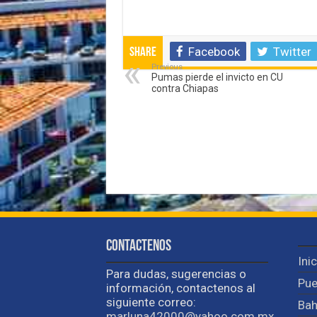
Facebook
Twitter
Share
Previous
Pumas pierde el invicto en CU
contra Chiapas
Contactenos
Ini
Para dudas, sugerencias o
Pue
información, contactenos al
siguiente correo:
Bah
marluna42000@yahoo.com.mx