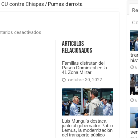
n CU contra Chiapas
/
Pumas derrota
Re
C
en
tarios desactivados
Pumas
derrota
Articulos
Relacionados
tra
his
Familias disfrutan del
6
Paseo Dominical en la
41 Zona Militar
octubre 30, 2022
6
Luis Munguía destaca,
junto al gobernador Pablo
Lemus, la modernización
se
del transporte público