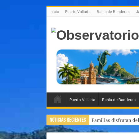
Inicio
Puerto Vallarta
Bahía de Banderas
J
Puerto Vallarta
Bahía de Banderas
Noticias Recientes
Familias disfrutan de