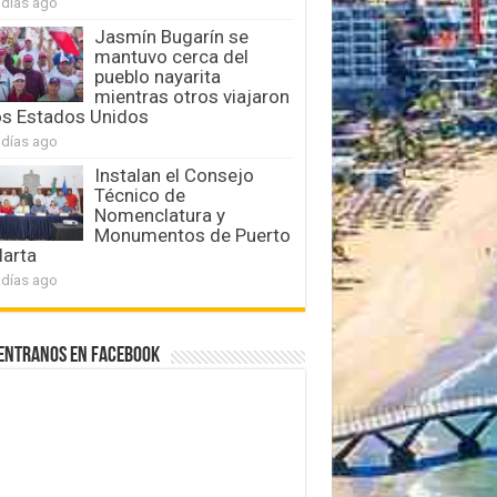
 días ago
Jasmín Bugarín se
mantuvo cerca del
pueblo nayarita
mientras otros viajaron
os Estados Unidos
 días ago
Instalan el Consejo
Técnico de
Nomenclatura y
Monumentos de Puerto
larta
 días ago
entranos en Facebook