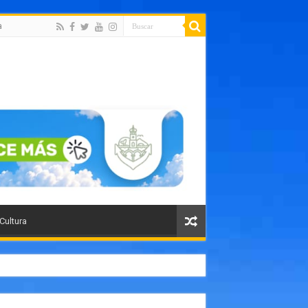
a
 Cultura