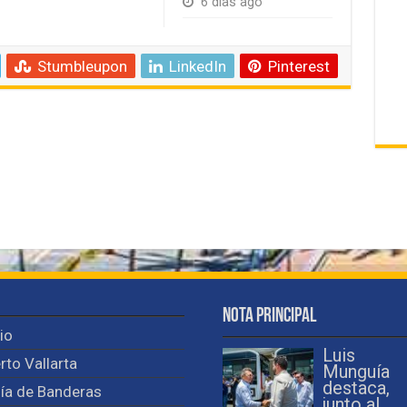
6 días ago
Stumbleupon
LinkedIn
Pinterest
Nota Principal
cio
Luis
rto Vallarta
Munguía
destaca,
ía de Banderas
junto al