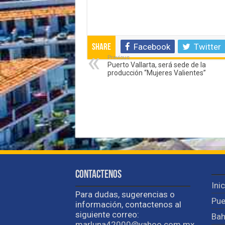
Facebook
Twitter
Share
Previous
Puerto Vallarta, será sede de la
producción “Mujeres Valientes”
Contactenos
Ini
Para dudas, sugerencias o
Pue
información, contactenos al
siguiente correo:
Bah
marluna42000@yahoo.com.mx