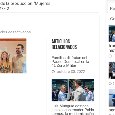
 de la producción “Mujeres
27~2
Re
C
en
rios desactivados
FB_IMG_1778927379327~2
Articulos
tra
Relacionados
his
5
Familias disfrutan del
Paseo Dominical en la
41 Zona Militar
octubre 30, 2022
5
Luis Munguía destaca,
se
junto al gobernador Pablo
Lemus, la modernización