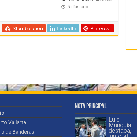
5 días ago
Stumbleupon
LinkedIn
Pinterest
Nota Principal
cio
Luis
rto Vallarta
Munguía
destaca,
ía de Banderas
junto al