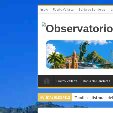
Inicio
Puerto Vallarta
Bahía de Banderas
J
Puerto Vallarta
Bahía de Banderas
Noticias Recientes
Familias disfrutan de