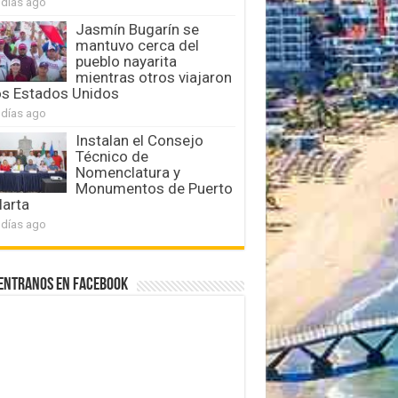
 días ago
Jasmín Bugarín se
mantuvo cerca del
pueblo nayarita
mientras otros viajaron
os Estados Unidos
 días ago
Instalan el Consejo
Técnico de
Nomenclatura y
Monumentos de Puerto
larta
 días ago
entranos en Facebook