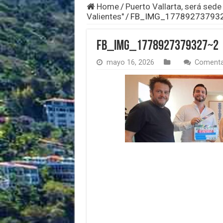
Home
/
Puerto Vallarta, será sede
Valientes"
/
FB_IMG_17789273793
FB_IMG_1778927379327~2
mayo 16, 2026
Comenta