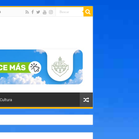
a
 Cultura