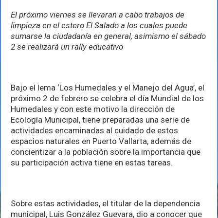
se
une
El próximo viernes se llevaran a cabo trabajos de
a
limpieza en el estero El Salado a los cuales puede
la
conmemoración
sumarse la ciudadanía en general, asimismo el sábado
por
2 se realizará un rally educativo
el
Día
Mundial
de
los
Bajo el lema ‘Los Humedales y el Manejo del Agua’, el
Humedales
próximo 2 de febrero se celebra el día Mundial de los
Humedales y con este motivo la dirección de
Ecología Municipal, tiene preparadas una serie de
actividades encaminadas al cuidado de estos
espacios naturales en Puerto Vallarta, además de
concientizar a la población sobre la importancia que
su participación activa tiene en estas tareas.
Sobre estas actividades, el titular de la dependencia
municipal, Luis González Guevara, dio a conocer que