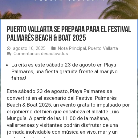
Puerto Vallarta se prepara para el Festival
Palmarés Beach & Boat 2025
agosto 10, 2025
Nota Principal
,
Puerto Vallarta
en
Comentarios desactivados
Puerto
Vallarta
La cita es este sábado 23 de agosto en Playa
se
Palmares, una fiesta gratuita frente al mar ¡No
prepara
faltes!
para
el
Festival
Este sábado 23 de agosto, Playa Palmares se
Palmarés
convertirá en el escenario del Festival Palmarés
Beach
Beach & Boat 2025, un evento gratuito impulsado por
&
el gobierno del bien que encabeza el alcalde Luis
Boat
2025
Munguía. A partir de las 11:00 de la mañana,
vallartenses y visitantes podrán disfrutar de una
jornada inolvidable con música en vivo, mar y un