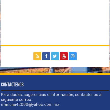
Contactenos
Para dudas, sugerencias o información, contactenos al
siguiente correo:
marluna42000@yahoo.com.mx