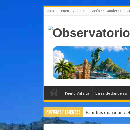
Inicio
Puerto Vallarta
Bahía de Banderas
J
Puerto Vallarta
Bahía de Banderas
Noticias Recientes
Familias disfrutan de