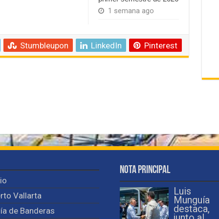
1 semana ago
Stumbleupon
LinkedIn
Pinterest
Nota Principal
cio
Luis
rto Vallarta
Munguía
destaca,
ía de Banderas
junto al