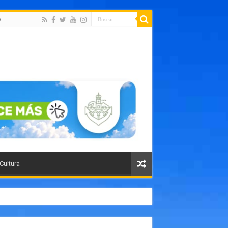
a
 Cultura