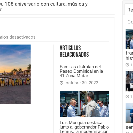
su 108 aniversario con cultura, música y
7
Re
C
en
rios desactivados
FB_IMG_1779855591797
Articulos
tra
Relacionados
his
1
Familias disfrutan del
Paseo Dominical en la
41 Zona Militar
octubre 30, 2022
1
Luis Munguía destaca,
se
junto al gobernador Pablo
Lemus, la modernización