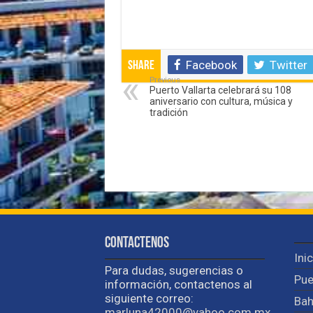
Facebook
Twitter
Share
Previous
Puerto Vallarta celebrará su 108
aniversario con cultura, música y
tradición
Contactenos
Ini
Para dudas, sugerencias o
Pue
información, contactenos al
siguiente correo:
Bah
marluna42000@yahoo.com.mx