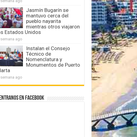
 semana ago
Jasmín Bugarín se
mantuvo cerca del
pueblo nayarita
mientras otros viajaron
os Estados Unidos
 semana ago
Instalan el Consejo
Técnico de
Nomenclatura y
Monumentos de Puerto
larta
 semana ago
entranos en Facebook