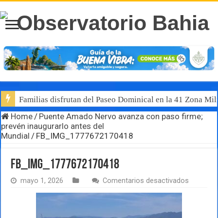
Familias disfrutan del Paseo Dominical en la 41 Zona Mili
Home
/
Puente Amado Nervo avanza con paso firme;
prevén inaugurarlo antes del
Mundial
/
FB_IMG_1777672170418
FB_IMG_1777672170418
en
mayo 1, 2026
Comentarios desactivados
FB_IMG_