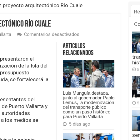
 proyecto arquitectónico Río Cuale
Re
ctónico Río Cuale
C
en
llarta
Comentarios desactivados
Presentan
proyecto
Articulos
arquitectónico
Relacionados
Río
tra
 presentaron el
Cuale
his
zación de la Isla del
5
n presupuesto
uda, se fortalecerá la
.
Luis Munguía destaca,
junto al gobernador Pablo
resentantes del
Lemus, la modernización
5
de Puerto Vallarta y
del transporte público
como un paso histórico
s autoridades
para Puerto Vallarta
 a los medios se
5 días ago
se