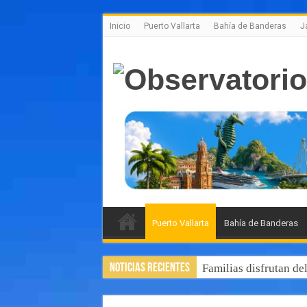
Inicio
Puerto Vallarta
Bahía de Banderas
J
Puerto Vallarta
Bahía de Banderas
Noticias Recientes
Familias disfrutan de