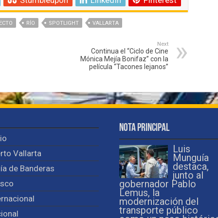
Stumbleupon
LinkedIn
Pinterest
ECTO
RÍO
SPOTLIGHT
VALLARTA
Next
Continua el “Ciclo de Cine
Mónica Mejía Bonifaz” con la
película “Tacones lejanos”
Nota Principal
cio
Luis
rto Vallarta
Munguía
destaca,
ía de Banderas
junto al
isco
gobernador Pablo
Lemus, la
ernacional
modernización del
transporte público
ional