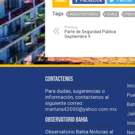
Facebook
Twitter
Share
Tags
ARQUITECTÓNICO
CUALE
PROY
Previous
Parte de Seguridad Pública
Septiembre 9
Contactenos
Ini
Para dudas, sugerencias o
Pue
información, contactenos al
siguiente correo:
Bah
marluna42000@yahoo.com.mx
Jal
Observatorio Bahia
Int
Observatorio Bahia Noticias al
Nac