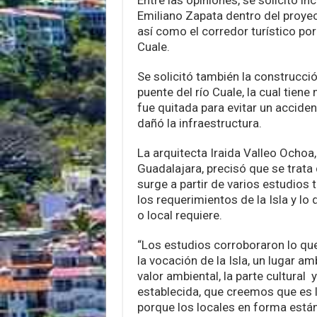
Entre las opiniones, se solicitó inc
Emiliano Zapata dentro del proye
así como el corredor turístico por l
Cuale.
Se solicitó también la construcció
puente del río Cuale, la cual tien
fue quitada para evitar un acciden
dañó la infraestructura.
La arquitecta Iraida Valleo Ochoa,
Guadalajara, precisó que se trata
surge a partir de varios estudios 
los requerimientos de la Isla y lo q
o local requiere.
“Los estudios corroboraron lo que 
la vocación de la Isla, un lugar am
valor ambiental, la parte cultural 
establecida, que creemos que es
porque los locales en forma está