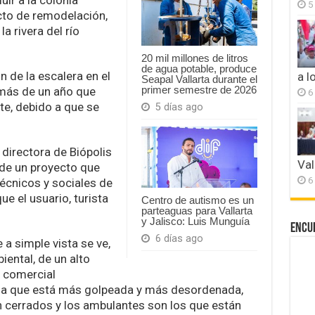
luir a la colonia
5
cto de remodelación,
a rivera del río
20 mil millones de litros
de agua potable, produce
n de la escalera en el
a l
Seapal Vallarta durante el
primer semestre de 2026
e más de un año que
6
te, debido a que se
5 días ago
 directora de Biópolis
Val
 de un proyecto que
6
técnicos y sociales de
ue el usuario, turista
Centro de autismo es un
parteaguas para Vallarta
y Jalisco: Luis Munguía
Encu
6 días ago
a simple vista se ve,
biental, de un alto
y comercial
 la que está más golpeada y más desordenada,
n cerrados y los ambulantes son los que están