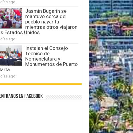
 días ago
Jasmín Bugarín se
mantuvo cerca del
pueblo nayarita
mientras otros viajaron
os Estados Unidos
 días ago
Instalan el Consejo
Técnico de
Nomenclatura y
Monumentos de Puerto
larta
 días ago
entranos en Facebook