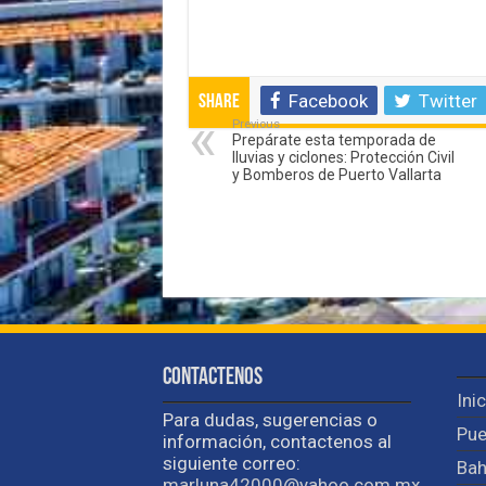
Facebook
Twitter
Share
Previous
Prepárate esta temporada de
lluvias y ciclones: Protección Civil
y Bomberos de Puerto Vallarta
Contactenos
Ini
Para dudas, sugerencias o
Pue
información, contactenos al
siguiente correo:
Bah
marluna42000@yahoo.com.mx