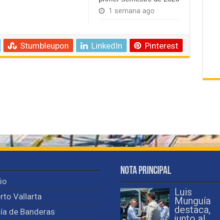
1 semana ago
Stumbleupon
LinkedIn
Pinterest
Nota Principal
cio
Luis
rto Vallarta
Munguía
destaca,
ía de Banderas
junto al