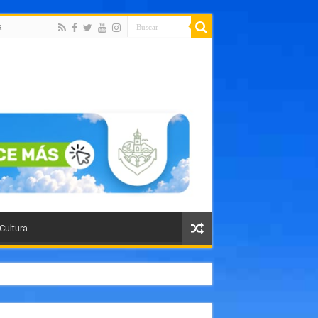
a
 Cultura