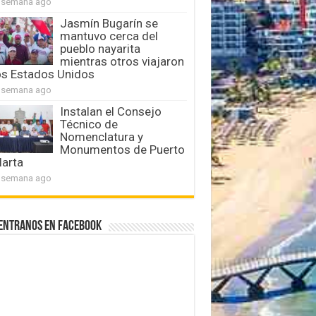
 semana ago
Jasmín Bugarín se
mantuvo cerca del
pueblo nayarita
mientras otros viajaron
os Estados Unidos
 semana ago
Instalan el Consejo
Técnico de
Nomenclatura y
Monumentos de Puerto
larta
 semana ago
entranos en Facebook