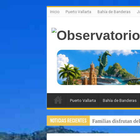
Inicio
Puerto Vallarta
Bahía de Banderas
J
Puerto Vallarta
Bahía de Banderas
Noticias Recientes
Familias disfrutan de