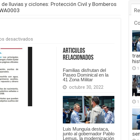
de lluvias y ciclones: Protección Civil y Bomberos
-WA0003
Re
C
en
os desactivados
IMG-
20260601-
Articulos
WA0003
tra
Relacionados
his
1
Familias disfrutan del
Paseo Dominical en la
41 Zona Militar
octubre 30, 2022
1
Luis Munguía destaca,
se
junto al gobernador Pablo
Lemus, la modernización