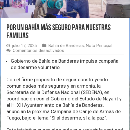
Por un Bahía más seguro para nuestras
familias
julio 17, 2025
Bahía de Banderas
,
Nota Principal
en
Comentarios desactivados
Por
un
Gobierno de Bahía de Banderas impulsa campaña
Bahía
de desarme voluntario
más
seguro
Con el firme propósito de seguir construyendo
para
nuestras
comunidades más seguras y en armonía, la
familias
Secretaría de la Defensa Nacional (SEDENA), en
coordinación con el Gobierno del Estado de Nayarit y
el H. XII Ayuntamiento de Bahía de Banderas,
anuncian la próxima Campaña de Canje de Armas de
Fuego, bajo el lema “Sí al desarme, sí a la paz”.