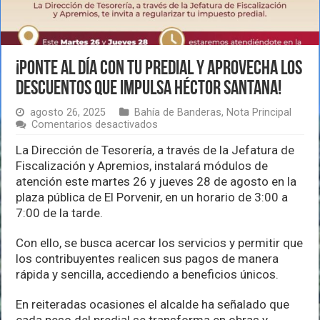
¡Ponte al día con tu predial y aprovecha los
descuentos que impulsa Héctor Santana!
agosto 26, 2025
Bahía de Banderas
,
Nota Principal
en
Comentarios desactivados
¡Ponte
al
La Dirección de Tesorería, a través de la Jefatura de
día
Fiscalización y Apremios, instalará módulos de
con
atención este martes 26 y jueves 28 de agosto en la
tu
plaza pública de El Porvenir, en un horario de 3:00 a
predial
y
7:00 de la tarde.
aprovecha
los
Con ello, se busca acercar los servicios y permitir que
descuentos
los contribuyentes realicen sus pagos de manera
que
impulsa
rápida y sencilla, accediendo a beneficios únicos.
Héctor
Santana!
En reiteradas ocasiones el alcalde ha señalado que